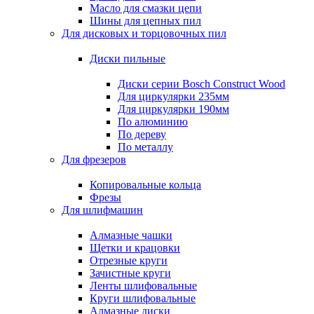
Масло для смазки цепи
Шины для цепных пил
Для дисковых и торцовочных пил
Диски пильные
Диски серии Bosch Construct Wood
Для циркулярки 235мм
Для циркулярки 190мм
По алюминию
По дереву
По металлу
Для фрезеров
Копировальные кольца
Фрезы
Для шлифмашин
Алмазные чашки
Щетки и крацовки
Отрезные круги
Зачистные круги
Ленты шлифовальные
Круги шлифовальные
Алмазные диски