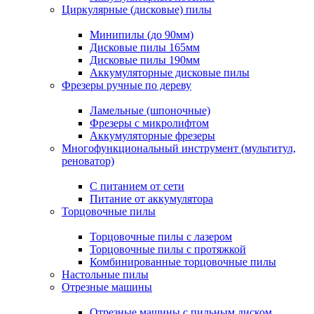
Циркулярные (дисковые) пилы
Минипилы (до 90мм)
Дисковые пилы 165мм
Дисковые пилы 190мм
Аккумуляторные дисковые пилы
Фрезеры ручные по дереву
Ламельные (шпоночные)
Фрезеры с микролифтом
Аккумуляторные фрезеры
Многофункциональный инструмент (мультитул,
реноватор)
С питанием от сети
Питание от аккумулятора
Торцовочные пилы
Торцовочные пилы с лазером
Торцовочные пилы с протяжкой
Комбинированные торцовочные пилы
Настольные пилы
Отрезные машины
Отрезные машины с пильным диском