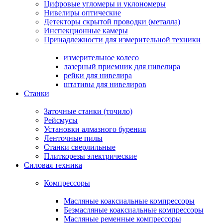
Цифровые угломеры и уклономеры
Нивелиры оптические
Детекторы скрытой проводки (металла)
Инспекционные камеры
Принадлежности для измерительной техники
измерительное колесо
лазерный приемник для нивелира
рейки для нивелира
штативы для нивелиров
Станки
Заточные станки (точило)
Рейсмусы
Установки алмазного бурения
Ленточные пилы
Станки сверлильные
Плиткорезы электрические
Силовая техника
Компрессоры
Масляные коаксиальные компрессоры
Безмасляные коаксиальные компрессоры
Масляные ременные компрессоры