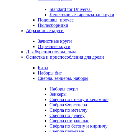
Standard for Universal
Лепестковые тарельчатые круги
Подошвы, прочее
Пылесборники
Абразивные круги
Зачистные круги
Отрезные круги
Для бурения почвы, льда
Оснастка и приспособления для дрели
Биты
Наборы бит
Сверла, зенкеры, наборы
Наборы сверл
Зенкеры
Свёрла по стеклу и керамике
Свёрла Форстнера
Свёрла по металлу
Свёрла по дереву
Сверла спиральные
Свёрла по бетону и кирпичу
Свёрла перьевые