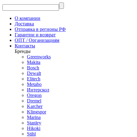
О компании
Доставка
Отправка в регионы РФ
Гарантии и возврат
ОПТ / Организациям
Контакты
Бренды
Greenworks
Makita
Bosch
Dewalt
Elitech
Metabo
Интерскол
Oregon
Dremel
Karcher
Klingspor
Marina
Stanley
Hikoki
Stihl