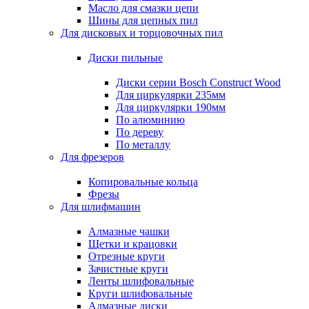
Масло для смазки цепи
Шины для цепных пил
Для дисковых и торцовочных пил
Диски пильные
Диски серии Bosch Construct Wood
Для циркулярки 235мм
Для циркулярки 190мм
По алюминию
По дереву
По металлу
Для фрезеров
Копировальные кольца
Фрезы
Для шлифмашин
Алмазные чашки
Щетки и крацовки
Отрезные круги
Зачистные круги
Ленты шлифовальные
Круги шлифовальные
Алмазные диски