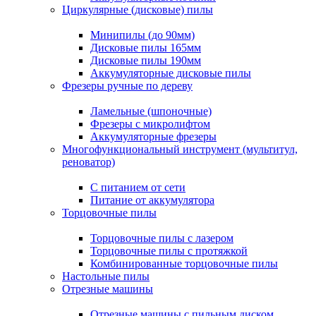
Циркулярные (дисковые) пилы
Минипилы (до 90мм)
Дисковые пилы 165мм
Дисковые пилы 190мм
Аккумуляторные дисковые пилы
Фрезеры ручные по дереву
Ламельные (шпоночные)
Фрезеры с микролифтом
Аккумуляторные фрезеры
Многофункциональный инструмент (мультитул,
реноватор)
С питанием от сети
Питание от аккумулятора
Торцовочные пилы
Торцовочные пилы с лазером
Торцовочные пилы с протяжкой
Комбинированные торцовочные пилы
Настольные пилы
Отрезные машины
Отрезные машины с пильным диском