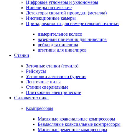
Цифровые угломеры и уклономеры
Нивелиры оптические
Детекторы скрытой проводки (металла)
Инспекционные камеры
Принадлежности для измерительной техники
измерительное колесо
лазерный приемник для нивелира
рейки для нивелира
штативы для нивелиров
Станки
Заточные станки (точило)
Рейсмусы
Установки алмазного бурения
Ленточные пилы
Станки сверлильные
Плиткорезы электрические
Силовая техника
Компрессоры
Масляные коаксиальные компрессоры
Безмасляные коаксиальные компрессоры
Масляные ременные компрессоры