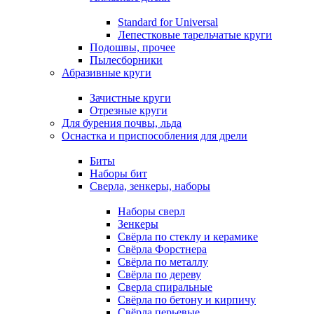
Standard for Universal
Лепестковые тарельчатые круги
Подошвы, прочее
Пылесборники
Абразивные круги
Зачистные круги
Отрезные круги
Для бурения почвы, льда
Оснастка и приспособления для дрели
Биты
Наборы бит
Сверла, зенкеры, наборы
Наборы сверл
Зенкеры
Свёрла по стеклу и керамике
Свёрла Форстнера
Свёрла по металлу
Свёрла по дереву
Сверла спиральные
Свёрла по бетону и кирпичу
Свёрла перьевые