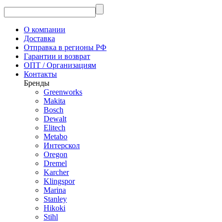
О компании
Доставка
Отправка в регионы РФ
Гарантии и возврат
ОПТ / Организациям
Контакты
Бренды
Greenworks
Makita
Bosch
Dewalt
Elitech
Metabo
Интерскол
Oregon
Dremel
Karcher
Klingspor
Marina
Stanley
Hikoki
Stihl