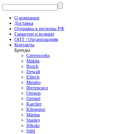
О компании
Доставка
Отправка в регионы РФ
Гарантии и возврат
ОПТ / Организациям
Контакты
Бренды
Greenworks
Makita
Bosch
Dewalt
Elitech
Metabo
Интерскол
Oregon
Dremel
Karcher
Klingspor
Marina
Stanley
Hikoki
Stihl