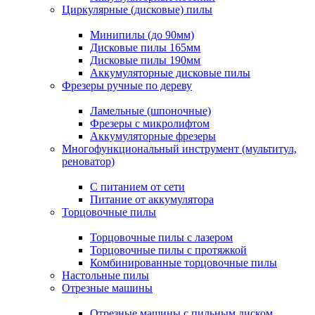
Циркулярные (дисковые) пилы
Минипилы (до 90мм)
Дисковые пилы 165мм
Дисковые пилы 190мм
Аккумуляторные дисковые пилы
Фрезеры ручные по дереву
Ламельные (шпоночные)
Фрезеры с микролифтом
Аккумуляторные фрезеры
Многофункциональный инструмент (мультитул,
реноватор)
С питанием от сети
Питание от аккумулятора
Торцовочные пилы
Торцовочные пилы с лазером
Торцовочные пилы с протяжкой
Комбинированные торцовочные пилы
Настольные пилы
Отрезные машины
Отрезные машины с пильным диском