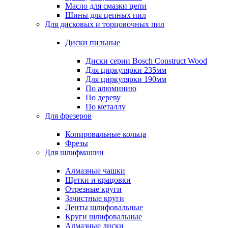
Масло для смазки цепи
Шины для цепных пил
Для дисковых и торцовочных пил
Диски пильные
Диски серии Bosch Construct Wood
Для циркулярки 235мм
Для циркулярки 190мм
По алюминию
По дереву
По металлу
Для фрезеров
Копировальные кольца
Фрезы
Для шлифмашин
Алмазные чашки
Щетки и крацовки
Отрезные круги
Зачистные круги
Ленты шлифовальные
Круги шлифовальные
Алмазные диски