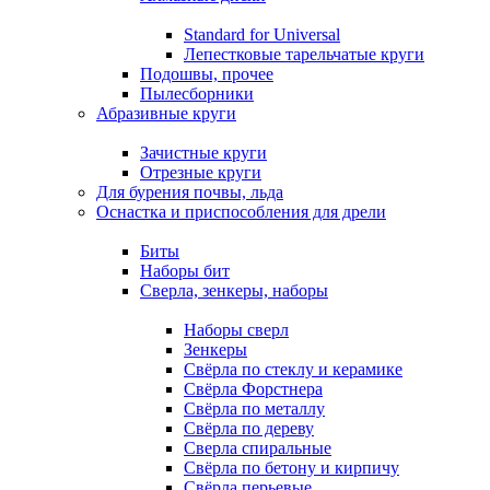
Standard for Universal
Лепестковые тарельчатые круги
Подошвы, прочее
Пылесборники
Абразивные круги
Зачистные круги
Отрезные круги
Для бурения почвы, льда
Оснастка и приспособления для дрели
Биты
Наборы бит
Сверла, зенкеры, наборы
Наборы сверл
Зенкеры
Свёрла по стеклу и керамике
Свёрла Форстнера
Свёрла по металлу
Свёрла по дереву
Сверла спиральные
Свёрла по бетону и кирпичу
Свёрла перьевые