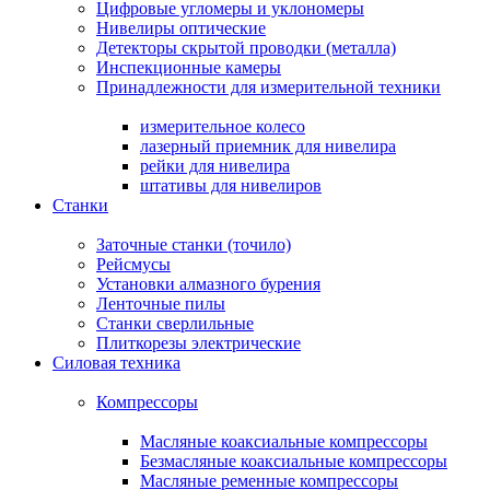
Цифровые угломеры и уклономеры
Нивелиры оптические
Детекторы скрытой проводки (металла)
Инспекционные камеры
Принадлежности для измерительной техники
измерительное колесо
лазерный приемник для нивелира
рейки для нивелира
штативы для нивелиров
Станки
Заточные станки (точило)
Рейсмусы
Установки алмазного бурения
Ленточные пилы
Станки сверлильные
Плиткорезы электрические
Силовая техника
Компрессоры
Масляные коаксиальные компрессоры
Безмасляные коаксиальные компрессоры
Масляные ременные компрессоры