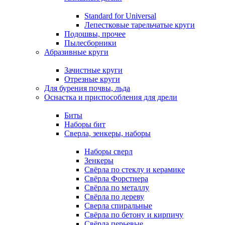
Standard for Universal
Лепестковые тарельчатые круги
Подошвы, прочее
Пылесборники
Абразивные круги
Зачистные круги
Отрезные круги
Для бурения почвы, льда
Оснастка и приспособления для дрели
Биты
Наборы бит
Сверла, зенкеры, наборы
Наборы сверл
Зенкеры
Свёрла по стеклу и керамике
Свёрла Форстнера
Свёрла по металлу
Свёрла по дереву
Сверла спиральные
Свёрла по бетону и кирпичу
Свёрла перьевые