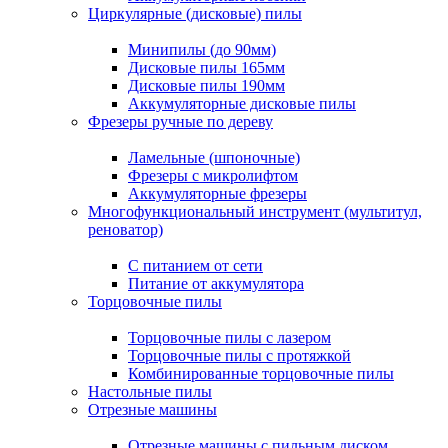
Циркулярные (дисковые) пилы
Минипилы (до 90мм)
Дисковые пилы 165мм
Дисковые пилы 190мм
Аккумуляторные дисковые пилы
Фрезеры ручные по дереву
Ламельные (шпоночные)
Фрезеры с микролифтом
Аккумуляторные фрезеры
Многофункциональный инструмент (мультитул,
реноватор)
С питанием от сети
Питание от аккумулятора
Торцовочные пилы
Торцовочные пилы с лазером
Торцовочные пилы с протяжкой
Комбинированные торцовочные пилы
Настольные пилы
Отрезные машины
Отрезные машины с пильным диском