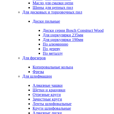
Масло для смазки цепи
Шины для цепных пил
Для дисковых и торцовочных пил
Диски пильные
Диски серии Bosch Construct Wood
Для циркулярки 235мм
Для циркулярки 190мм
По алюминию
По дереву
По металлу
Для фрезеров
Копировальные кольца
Фрезы
Для шлифмашин
Алмазные чашки
Щетки и крацовки
Отрезные круги
Зачистные круги
Ленты шлифовальные
Круги шлифовальные
Алмазные диски