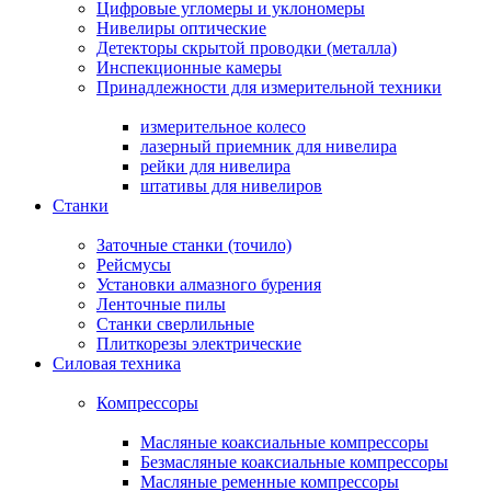
Цифровые угломеры и уклономеры
Нивелиры оптические
Детекторы скрытой проводки (металла)
Инспекционные камеры
Принадлежности для измерительной техники
измерительное колесо
лазерный приемник для нивелира
рейки для нивелира
штативы для нивелиров
Станки
Заточные станки (точило)
Рейсмусы
Установки алмазного бурения
Ленточные пилы
Станки сверлильные
Плиткорезы электрические
Силовая техника
Компрессоры
Масляные коаксиальные компрессоры
Безмасляные коаксиальные компрессоры
Масляные ременные компрессоры