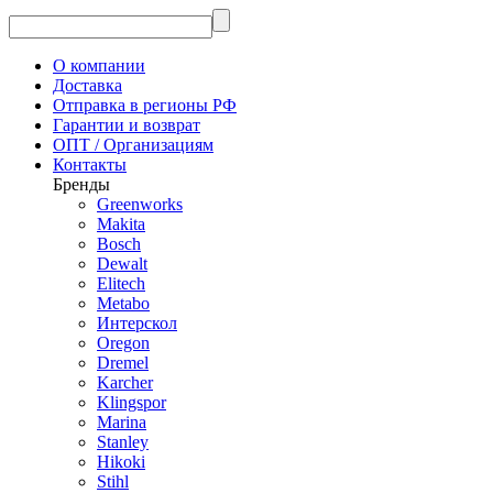
О компании
Доставка
Отправка в регионы РФ
Гарантии и возврат
ОПТ / Организациям
Контакты
Бренды
Greenworks
Makita
Bosch
Dewalt
Elitech
Metabo
Интерскол
Oregon
Dremel
Karcher
Klingspor
Marina
Stanley
Hikoki
Stihl