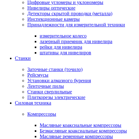
Цифровые угломеры и уклономеры
Нивелиры оптические
Детекторы скрытой проводки (металла)
Инспекционные камеры
Принадлежности для измерительной техники
измерительное колесо
лазерный приемник для нивелира
рейки для нивелира
штативы для нивелиров
Станки
Заточные станки (точило)
Рейсмусы
Установки алмазного бурения
Ленточные пилы
Станки сверлильные
Плиткорезы электрические
Силовая техника
Компрессоры
Масляные коаксиальные компрессоры
Безмасляные коаксиальные компрессоры
Масляные ременные компрессоры