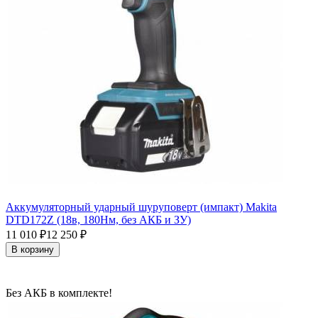
Аккумуляторный ударный шуруповерт (импакт) Makita
DTD172Z (18в, 180Нм, без АКБ и ЗУ)
11 010
12 250
₽
₽
В корзину
Без АКБ в комплекте!