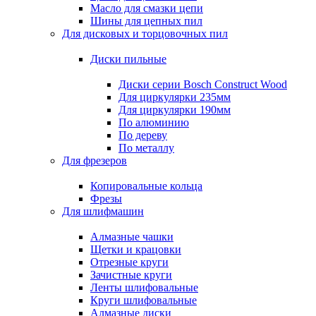
Масло для смазки цепи
Шины для цепных пил
Для дисковых и торцовочных пил
Диски пильные
Диски серии Bosch Construct Wood
Для циркулярки 235мм
Для циркулярки 190мм
По алюминию
По дереву
По металлу
Для фрезеров
Копировальные кольца
Фрезы
Для шлифмашин
Алмазные чашки
Щетки и крацовки
Отрезные круги
Зачистные круги
Ленты шлифовальные
Круги шлифовальные
Алмазные диски