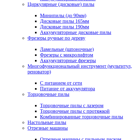
Циркулярные (дисковые) пилы
Минипилы (до 90мм)
Дисковые пилы 165мм
Дисковые пилы 190мм
Аккумуляторные дисковые пилы
Фрезеры ручные по дереву
Ламельные (шпоночные)
Фрезеры с микролифтом
Аккумуляторные фрезеры
Многофункциональный инструмент (мультитул,
реноватор)
С питанием от сети
Питание от аккумулятора
Торцовочные пилы
Торцовочные пилы с лазером
Торцовочные пилы с протяжкой
Комбинированные торцовочные пилы
Настольные пилы
Отрезные машины
Отрезные машины с пильным диском