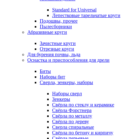
Standard for Universal
Лепестковые тарельчатые круги
Подошвы, прочее
Пылесборники
Абразивные круги
Зачистные круги
Отрезные круги
Для бурения почвы, льда
Оснастка и приспособления для дрели
Биты
Наборы бит
Сверла, зенкеры, наборы
Наборы сверл
Зенкеры
Свёрла по стеклу и керамике
Свёрла Форстнера
Свёрла по металлу
Свёрла по дереву
Сверла спиральные
Свёрла по бетону и кирпичу
Свёрла перьевые