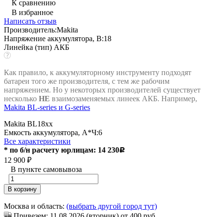
К сравнению
В избранное
Написать отзыв
Производитель:
Makita
Напряжение аккумулятора, В:
18
Линейка (тип) АКБ
Как правило, к аккумуляторному инструменту подходят
батареи того же производителя, с тем же рабочим
напряжением. Но у некоторых производителей существует
несколько
НЕ
взаимозаменяемых линеек АКБ. Например,
Makita BL-series и G-series
Makita BL18xx
Емкость аккумулятора, А*Ч:
6
Все характеристики
* по б/н расчету юрлицам: 14 230
Р
12 900
₽
В пункте самовывоза
В корзину
Москва и область:
(выбрать другой город тут)
Привезем: 11.08.2026 (вторник) от 400 руб.