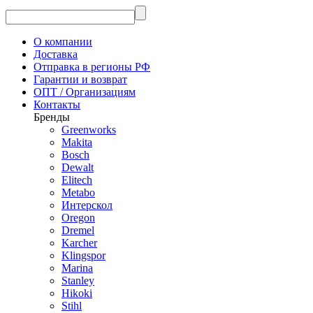
О компании
Доставка
Отправка в регионы РФ
Гарантии и возврат
ОПТ / Организациям
Контакты
Бренды
Greenworks
Makita
Bosch
Dewalt
Elitech
Metabo
Интерскол
Oregon
Dremel
Karcher
Klingspor
Marina
Stanley
Hikoki
Stihl