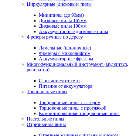
Циркулярные (дисковые) пилы
Минипилы (до 90мм)
Дисковые пилы 165мм
Дисковые пилы 190мм
Аккумуляторные дисковые пилы
Фрезеры ручные по дереву
Ламельные (шпоночные)
Фрезеры с микролифтом
Аккумуляторные фрезеры
Многофункциональный инструмент (мультитул,
реноватор)
С питанием от сети
Питание от аккумулятора
Торцовочные пилы
Торцовочные пилы с лазером
Торцовочные пилы с протяжкой
Комбинированные торцовочные пилы
Настольные пилы
Отрезные машины
Отрезные машины с пильным диском