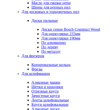
Масло для смазки цепи
Шины для цепных пил
Для дисковых и торцовочных пил
Диски пильные
Диски серии Bosch Construct Wood
Для циркулярки 235мм
Для циркулярки 190мм
По алюминию
По дереву
По металлу
Для фрезеров
Копировальные кольца
Фрезы
Для шлифмашин
Алмазные чашки
Щетки и крацовки
Отрезные круги
Зачистные круги
Ленты шлифовальные
Круги шлифовальные
Алмазные диски