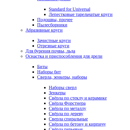
Standard for Universal
Лепестковые тарельчатые круги
Подошвы, прочее
Пылесборники
Абразивные круги
Зачистные круги
Отрезные круги
Для бурения почвы, льда
Оснастка и приспособления для дрели
Биты
Наборы бит
Сверла, зенкеры, наборы
Наборы сверл
Зенкеры
Свёрла по стеклу и керамике
Свёрла Форстнера
Свёрла по металлу
Свёрла по дереву
Сверла спиральные
Свёрла по бетону и кирпичу
Свёрла перьевые