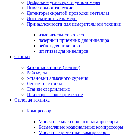
Цифровые угломеры и уклономеры
Нивелиры оптические
Детекторы скрытой проводки (металла)
Инспекционные камеры
Принадлежности для измерительной техники
измерительное колесо
лазерный приемник для нивелира
рейки для нивелира
штативы для нивелиров
Станки
Заточные станки (точило)
Рейсмусы
Установки алмазного бурения
Ленточные пилы
Станки сверлильные
Плиткорезы электрические
Силовая техника
Компрессоры
Масляные коаксиальные компрессоры
Безмасляные коаксиальные компрессоры
Масляные ременные компрессоры