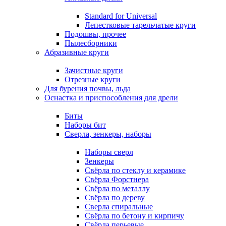
Standard for Universal
Лепестковые тарельчатые круги
Подошвы, прочее
Пылесборники
Абразивные круги
Зачистные круги
Отрезные круги
Для бурения почвы, льда
Оснастка и приспособления для дрели
Биты
Наборы бит
Сверла, зенкеры, наборы
Наборы сверл
Зенкеры
Свёрла по стеклу и керамике
Свёрла Форстнера
Свёрла по металлу
Свёрла по дереву
Сверла спиральные
Свёрла по бетону и кирпичу
Свёрла перьевые