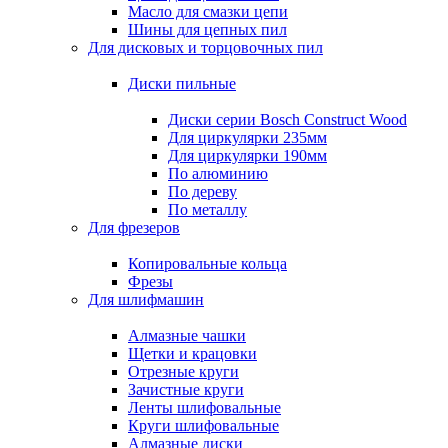
Масло для смазки цепи
Шины для цепных пил
Для дисковых и торцовочных пил
Диски пильные
Диски серии Bosch Construct Wood
Для циркулярки 235мм
Для циркулярки 190мм
По алюминию
По дереву
По металлу
Для фрезеров
Копировальные кольца
Фрезы
Для шлифмашин
Алмазные чашки
Щетки и крацовки
Отрезные круги
Зачистные круги
Ленты шлифовальные
Круги шлифовальные
Алмазные диски