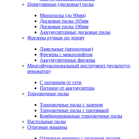
Циркулярные (дисковые) пилы
Минипилы (до 90мм)
Дисковые пилы 165мм
Дисковые пилы 190мм
Аккумуляторные дисковые пилы
Фрезеры ручные по дереву
Ламельные (шпоночные)
Фрезеры с микролифтом
Аккумуляторные фрезеры
Многофункциональный инструмент (мультитул,
реноватор)
С питанием от сети
Питание от аккумулятора
Торцовочные пилы
Торцовочные пилы с лазером
Торцовочные пилы с протяжкой
Комбинированные торцовочные пилы
Настольные пилы
Отрезные машины
Отрезные машины с пильным диском