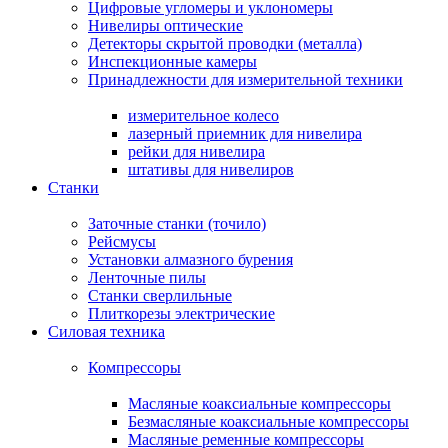
Цифровые угломеры и уклономеры
Нивелиры оптические
Детекторы скрытой проводки (металла)
Инспекционные камеры
Принадлежности для измерительной техники
измерительное колесо
лазерный приемник для нивелира
рейки для нивелира
штативы для нивелиров
Станки
Заточные станки (точило)
Рейсмусы
Установки алмазного бурения
Ленточные пилы
Станки сверлильные
Плиткорезы электрические
Силовая техника
Компрессоры
Масляные коаксиальные компрессоры
Безмасляные коаксиальные компрессоры
Масляные ременные компрессоры