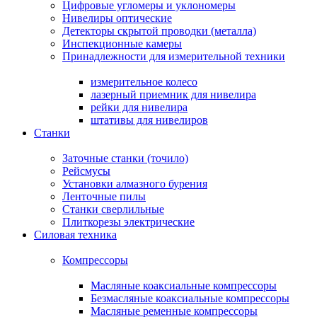
Цифровые угломеры и уклономеры
Нивелиры оптические
Детекторы скрытой проводки (металла)
Инспекционные камеры
Принадлежности для измерительной техники
измерительное колесо
лазерный приемник для нивелира
рейки для нивелира
штативы для нивелиров
Станки
Заточные станки (точило)
Рейсмусы
Установки алмазного бурения
Ленточные пилы
Станки сверлильные
Плиткорезы электрические
Силовая техника
Компрессоры
Масляные коаксиальные компрессоры
Безмасляные коаксиальные компрессоры
Масляные ременные компрессоры