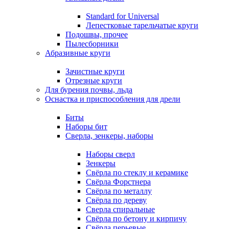
Standard for Universal
Лепестковые тарельчатые круги
Подошвы, прочее
Пылесборники
Абразивные круги
Зачистные круги
Отрезные круги
Для бурения почвы, льда
Оснастка и приспособления для дрели
Биты
Наборы бит
Сверла, зенкеры, наборы
Наборы сверл
Зенкеры
Свёрла по стеклу и керамике
Свёрла Форстнера
Свёрла по металлу
Свёрла по дереву
Сверла спиральные
Свёрла по бетону и кирпичу
Свёрла перьевые