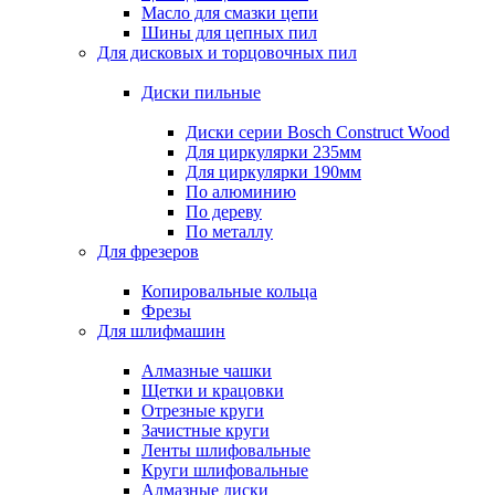
Масло для смазки цепи
Шины для цепных пил
Для дисковых и торцовочных пил
Диски пильные
Диски серии Bosch Construct Wood
Для циркулярки 235мм
Для циркулярки 190мм
По алюминию
По дереву
По металлу
Для фрезеров
Копировальные кольца
Фрезы
Для шлифмашин
Алмазные чашки
Щетки и крацовки
Отрезные круги
Зачистные круги
Ленты шлифовальные
Круги шлифовальные
Алмазные диски