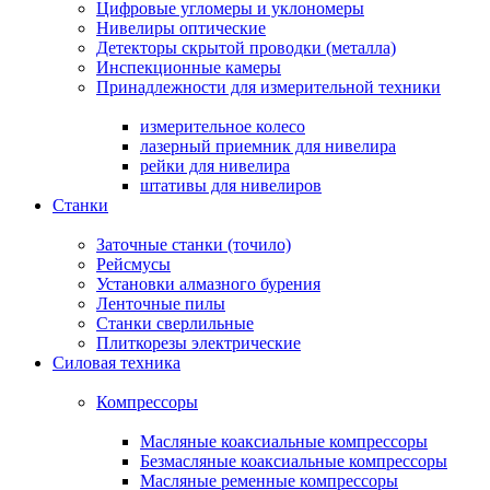
Цифровые угломеры и уклономеры
Нивелиры оптические
Детекторы скрытой проводки (металла)
Инспекционные камеры
Принадлежности для измерительной техники
измерительное колесо
лазерный приемник для нивелира
рейки для нивелира
штативы для нивелиров
Станки
Заточные станки (точило)
Рейсмусы
Установки алмазного бурения
Ленточные пилы
Станки сверлильные
Плиткорезы электрические
Силовая техника
Компрессоры
Масляные коаксиальные компрессоры
Безмасляные коаксиальные компрессоры
Масляные ременные компрессоры