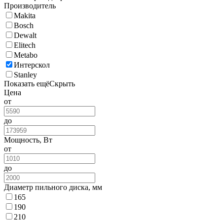
Производитель
Makita
Bosch
Dewalt
Elitech
Metabo
Интерскол
Stanley
Показать ещё
Скрыть
Цена
от
до
Мощность, Вт
от
до
Диаметр пильного диска, мм
165
190
210