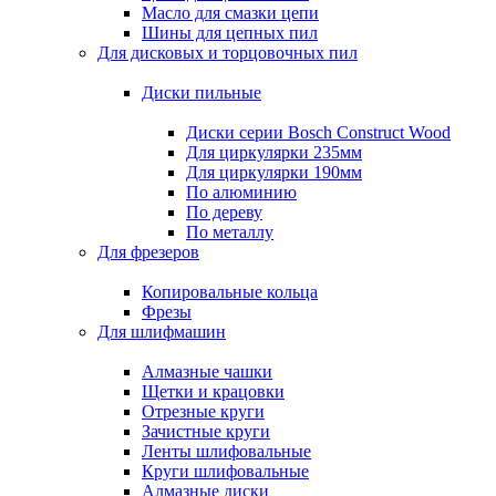
Масло для смазки цепи
Шины для цепных пил
Для дисковых и торцовочных пил
Диски пильные
Диски серии Bosch Construct Wood
Для циркулярки 235мм
Для циркулярки 190мм
По алюминию
По дереву
По металлу
Для фрезеров
Копировальные кольца
Фрезы
Для шлифмашин
Алмазные чашки
Щетки и крацовки
Отрезные круги
Зачистные круги
Ленты шлифовальные
Круги шлифовальные
Алмазные диски