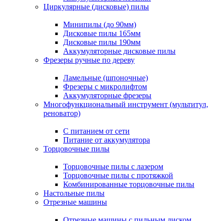
Циркулярные (дисковые) пилы
Минипилы (до 90мм)
Дисковые пилы 165мм
Дисковые пилы 190мм
Аккумуляторные дисковые пилы
Фрезеры ручные по дереву
Ламельные (шпоночные)
Фрезеры с микролифтом
Аккумуляторные фрезеры
Многофункциональный инструмент (мультитул,
реноватор)
С питанием от сети
Питание от аккумулятора
Торцовочные пилы
Торцовочные пилы с лазером
Торцовочные пилы с протяжкой
Комбинированные торцовочные пилы
Настольные пилы
Отрезные машины
Отрезные машины с пильным диском