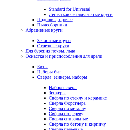
Standard for Universal
Лепестковые тарельчатые круги
Подошвы, прочее
Пылесборники
Абразивные круги
Зачистные круги
Отрезные круги
Для бурения почвы, льда
Оснастка и приспособления для дрели
Биты
Наборы бит
Сверла, зенкеры, наборы
Наборы сверл
Зенкеры
Свёрла по стеклу и керамике
Свёрла Форстнера
Свёрла по металлу
Свёрла по дереву
Сверла спиральные
Свёрла по бетону и кирпичу
Свёрла перьевые