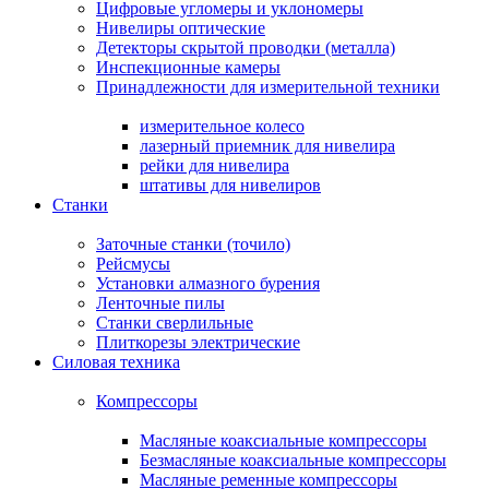
Цифровые угломеры и уклономеры
Нивелиры оптические
Детекторы скрытой проводки (металла)
Инспекционные камеры
Принадлежности для измерительной техники
измерительное колесо
лазерный приемник для нивелира
рейки для нивелира
штативы для нивелиров
Станки
Заточные станки (точило)
Рейсмусы
Установки алмазного бурения
Ленточные пилы
Станки сверлильные
Плиткорезы электрические
Силовая техника
Компрессоры
Масляные коаксиальные компрессоры
Безмасляные коаксиальные компрессоры
Масляные ременные компрессоры