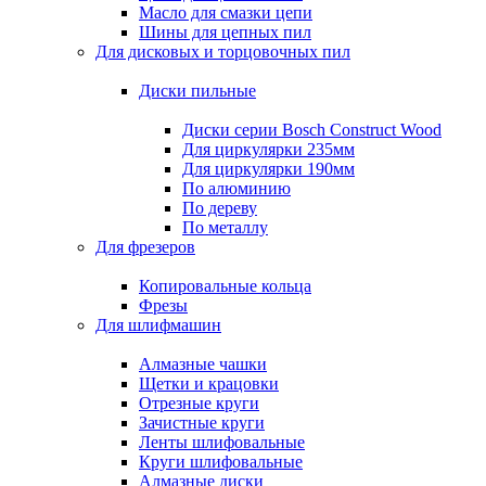
Масло для смазки цепи
Шины для цепных пил
Для дисковых и торцовочных пил
Диски пильные
Диски серии Bosch Construct Wood
Для циркулярки 235мм
Для циркулярки 190мм
По алюминию
По дереву
По металлу
Для фрезеров
Копировальные кольца
Фрезы
Для шлифмашин
Алмазные чашки
Щетки и крацовки
Отрезные круги
Зачистные круги
Ленты шлифовальные
Круги шлифовальные
Алмазные диски