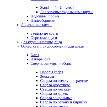
Standard for Universal
Лепестковые тарельчатые круги
Подошвы, прочее
Пылесборники
Абразивные круги
Зачистные круги
Отрезные круги
Для бурения почвы, льда
Оснастка и приспособления для дрели
Биты
Наборы бит
Сверла, зенкеры, наборы
Наборы сверл
Зенкеры
Свёрла по стеклу и керамике
Свёрла Форстнера
Свёрла по металлу
Свёрла по дереву
Сверла спиральные
Свёрла по бетону и кирпичу
Свёрла перьевые