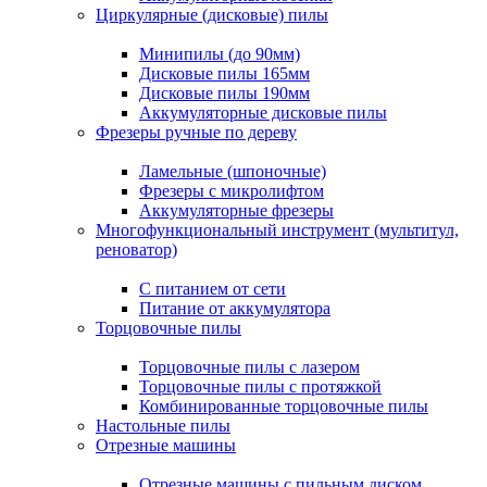
Циркулярные (дисковые) пилы
Минипилы (до 90мм)
Дисковые пилы 165мм
Дисковые пилы 190мм
Аккумуляторные дисковые пилы
Фрезеры ручные по дереву
Ламельные (шпоночные)
Фрезеры с микролифтом
Аккумуляторные фрезеры
Многофункциональный инструмент (мультитул,
реноватор)
С питанием от сети
Питание от аккумулятора
Торцовочные пилы
Торцовочные пилы с лазером
Торцовочные пилы с протяжкой
Комбинированные торцовочные пилы
Настольные пилы
Отрезные машины
Отрезные машины с пильным диском