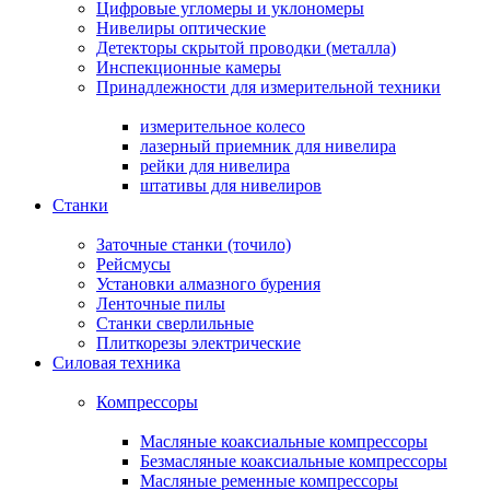
Цифровые угломеры и уклономеры
Нивелиры оптические
Детекторы скрытой проводки (металла)
Инспекционные камеры
Принадлежности для измерительной техники
измерительное колесо
лазерный приемник для нивелира
рейки для нивелира
штативы для нивелиров
Станки
Заточные станки (точило)
Рейсмусы
Установки алмазного бурения
Ленточные пилы
Станки сверлильные
Плиткорезы электрические
Силовая техника
Компрессоры
Масляные коаксиальные компрессоры
Безмасляные коаксиальные компрессоры
Масляные ременные компрессоры