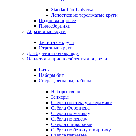
Standard for Universal
Лепестковые тарельчатые круги
Подошвы, прочее
Пылесборники
Абразивные круги
Зачистные круги
Отрезные круги
Для бурения почвы, льда
Оснастка и приспособления для дрели
Биты
Наборы бит
Сверла, зенкеры, наборы
Наборы сверл
Зенкеры
Свёрла по стеклу и керамике
Свёрла Форстнера
Свёрла по металлу
Свёрла по дереву
Сверла спиральные
Свёрла по бетону и кирпичу
Свёрла перьевые