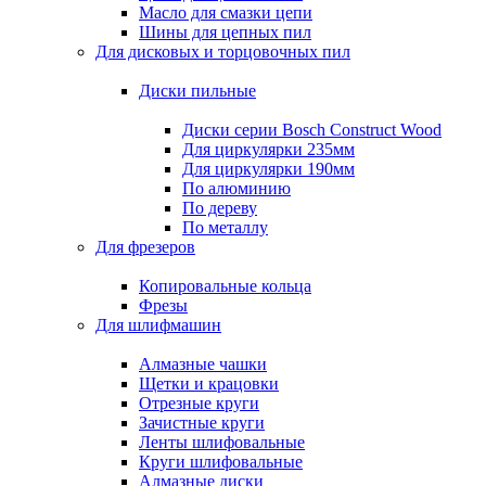
Масло для смазки цепи
Шины для цепных пил
Для дисковых и торцовочных пил
Диски пильные
Диски серии Bosch Construct Wood
Для циркулярки 235мм
Для циркулярки 190мм
По алюминию
По дереву
По металлу
Для фрезеров
Копировальные кольца
Фрезы
Для шлифмашин
Алмазные чашки
Щетки и крацовки
Отрезные круги
Зачистные круги
Ленты шлифовальные
Круги шлифовальные
Алмазные диски