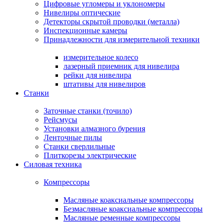
Цифровые угломеры и уклономеры
Нивелиры оптические
Детекторы скрытой проводки (металла)
Инспекционные камеры
Принадлежности для измерительной техники
измерительное колесо
лазерный приемник для нивелира
рейки для нивелира
штативы для нивелиров
Станки
Заточные станки (точило)
Рейсмусы
Установки алмазного бурения
Ленточные пилы
Станки сверлильные
Плиткорезы электрические
Силовая техника
Компрессоры
Масляные коаксиальные компрессоры
Безмасляные коаксиальные компрессоры
Масляные ременные компрессоры