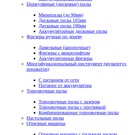
Циркулярные (дисковые) пилы
Минипилы (до 90мм)
Дисковые пилы 165мм
Дисковые пилы 190мм
Аккумуляторные дисковые пилы
Фрезеры ручные по дереву
Ламельные (шпоночные)
Фрезеры с микролифтом
Аккумуляторные фрезеры
Многофункциональный инструмент (мультитул,
реноватор)
С питанием от сети
Питание от аккумулятора
Торцовочные пилы
Торцовочные пилы с лазером
Торцовочные пилы с протяжкой
Комбинированные торцовочные пилы
Настольные пилы
Отрезные машины
Отрезные машины с пильным диском