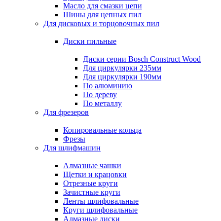
Масло для смазки цепи
Шины для цепных пил
Для дисковых и торцовочных пил
Диски пильные
Диски серии Bosch Construct Wood
Для циркулярки 235мм
Для циркулярки 190мм
По алюминию
По дереву
По металлу
Для фрезеров
Копировальные кольца
Фрезы
Для шлифмашин
Алмазные чашки
Щетки и крацовки
Отрезные круги
Зачистные круги
Ленты шлифовальные
Круги шлифовальные
Алмазные диски