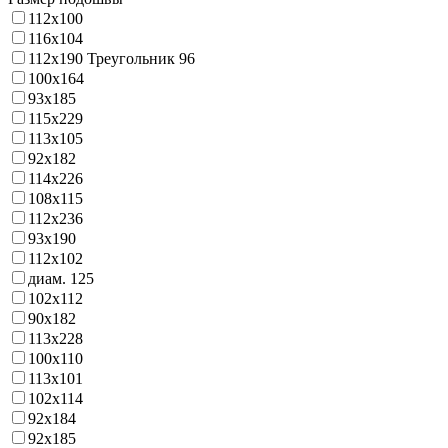
112x100
116x104
112x190 Треугольник 96
100x164
93x185
115x229
113x105
92x182
114x226
108x115
112x236
93x190
112x102
диам. 125
102x112
90x182
113x228
100x110
113х101
102х114
92х184
92х185