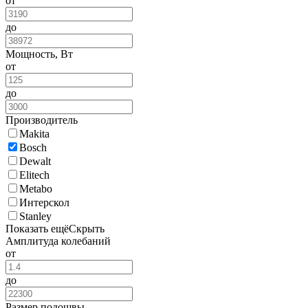
от
до
Мощность, Вт
от
до
Производитель
Makita
Bosch
Dewalt
Elitech
Metabo
Интерскол
Stanley
Показать ещё
Скрыть
Амплитуда колебаний
от
до
Размер подошвы