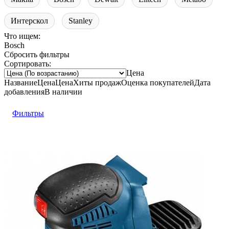
Интерскол
Stanley
Что ищем:
Bosch
Сбросить фильтры
Сортировать:
Цена
Название
Цена
Цена
Хиты продаж
Оценка
покупателей
Дата
добавления
В наличии
Фильтры