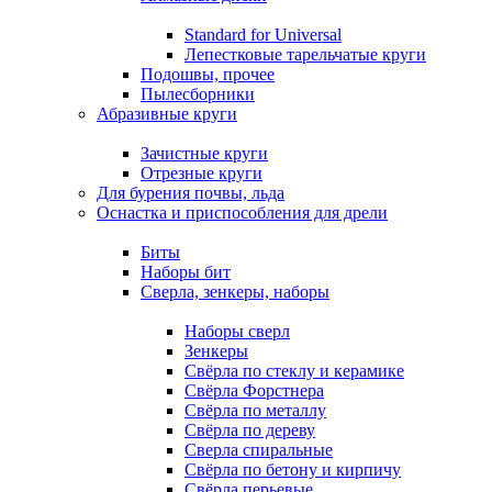
Standard for Universal
Лепестковые тарельчатые круги
Подошвы, прочее
Пылесборники
Абразивные круги
Зачистные круги
Отрезные круги
Для бурения почвы, льда
Оснастка и приспособления для дрели
Биты
Наборы бит
Сверла, зенкеры, наборы
Наборы сверл
Зенкеры
Свёрла по стеклу и керамике
Свёрла Форстнера
Свёрла по металлу
Свёрла по дереву
Сверла спиральные
Свёрла по бетону и кирпичу
Свёрла перьевые