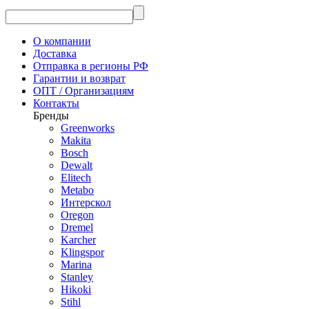
О компании
Доставка
Отправка в регионы РФ
Гарантии и возврат
ОПТ / Организациям
Контакты
Бренды
Greenworks
Makita
Bosch
Dewalt
Elitech
Metabo
Интерскол
Oregon
Dremel
Karcher
Klingspor
Marina
Stanley
Hikoki
Stihl