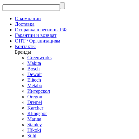
О компании
Доставка
Отправка в регионы РФ
Гарантии и возврат
ОПТ / Организациям
Контакты
Бренды
Greenworks
Makita
Bosch
Dewalt
Elitech
Metabo
Интерскол
Oregon
Dremel
Karcher
Klingspor
Marina
Stanley
Hikoki
Stihl