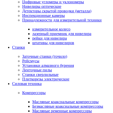
Цифровые угломеры и уклономеры
Нивелиры оптические
Детекторы скрытой проводки (металла)
Инспекционные камеры
Принадлежности для измерительной техники
измерительное колесо
лазерный приемник для нивелира
рейки для нивелира
штативы для нивелиров
Станки
Заточные станки (точило)
Рейсмусы
Установки алмазного бурения
Ленточные пилы
Станки сверлильные
Плиткорезы электрические
Силовая техника
Компрессоры
Масляные коаксиальные компрессоры
Безмасляные коаксиальные компрессоры
Масляные ременные компрессоры