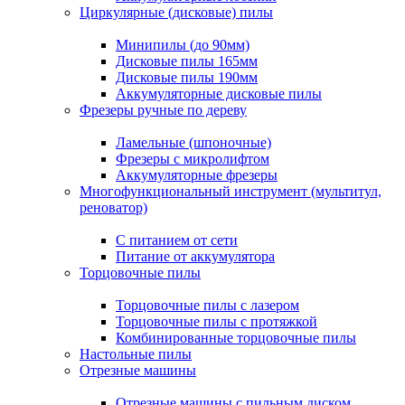
Циркулярные (дисковые) пилы
Минипилы (до 90мм)
Дисковые пилы 165мм
Дисковые пилы 190мм
Аккумуляторные дисковые пилы
Фрезеры ручные по дереву
Ламельные (шпоночные)
Фрезеры с микролифтом
Аккумуляторные фрезеры
Многофункциональный инструмент (мультитул,
реноватор)
С питанием от сети
Питание от аккумулятора
Торцовочные пилы
Торцовочные пилы с лазером
Торцовочные пилы с протяжкой
Комбинированные торцовочные пилы
Настольные пилы
Отрезные машины
Отрезные машины с пильным диском