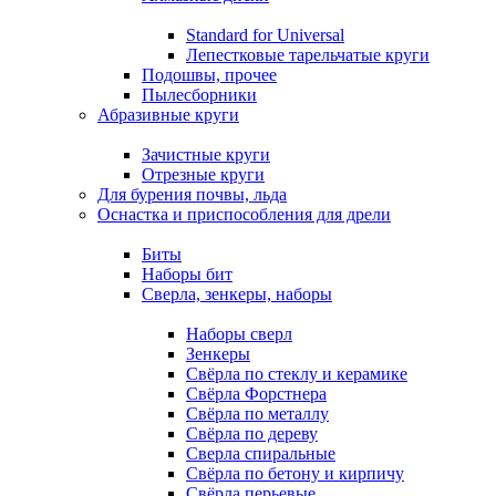
Standard for Universal
Лепестковые тарельчатые круги
Подошвы, прочее
Пылесборники
Абразивные круги
Зачистные круги
Отрезные круги
Для бурения почвы, льда
Оснастка и приспособления для дрели
Биты
Наборы бит
Сверла, зенкеры, наборы
Наборы сверл
Зенкеры
Свёрла по стеклу и керамике
Свёрла Форстнера
Свёрла по металлу
Свёрла по дереву
Сверла спиральные
Свёрла по бетону и кирпичу
Свёрла перьевые