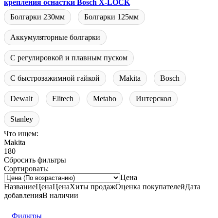
крепления оснастки Bosch X-LOCK
Болгарки 230мм
Болгарки 125мм
Аккумуляторные болгарки
С регулировкой и плавным пуском
С быстрозажимной гайкой
Makita
Bosch
Dewalt
Elitech
Metabo
Интерскол
Stanley
Что ищем:
Makita
180
Сбросить фильтры
Сортировать:
Цена
Название
Цена
Цена
Хиты продаж
Оценка
покупателей
Дата
добавления
В наличии
Фильтры