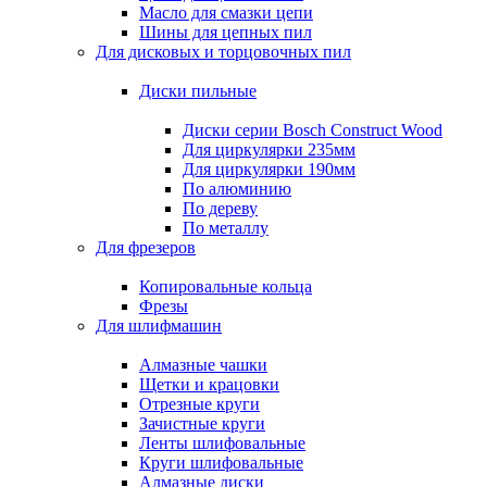
Масло для смазки цепи
Шины для цепных пил
Для дисковых и торцовочных пил
Диски пильные
Диски серии Bosch Construct Wood
Для циркулярки 235мм
Для циркулярки 190мм
По алюминию
По дереву
По металлу
Для фрезеров
Копировальные кольца
Фрезы
Для шлифмашин
Алмазные чашки
Щетки и крацовки
Отрезные круги
Зачистные круги
Ленты шлифовальные
Круги шлифовальные
Алмазные диски