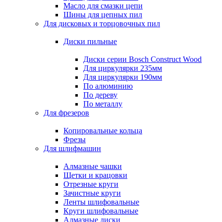
Масло для смазки цепи
Шины для цепных пил
Для дисковых и торцовочных пил
Диски пильные
Диски серии Bosch Construct Wood
Для циркулярки 235мм
Для циркулярки 190мм
По алюминию
По дереву
По металлу
Для фрезеров
Копировальные кольца
Фрезы
Для шлифмашин
Алмазные чашки
Щетки и крацовки
Отрезные круги
Зачистные круги
Ленты шлифовальные
Круги шлифовальные
Алмазные диски