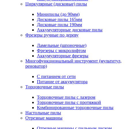
Циркулярные (дисковые) пилы
Минипилы (до 90мм)
Дисковые пилы 165мм
Дисковые пилы 190мм
Аккумуляторные дисковые пилы
Фрезеры ручные по дереву
Ламельные (шпоночные)
Фрезеры с микролифтом
Аккумуляторные фрезеры
Многофункциональный инструмент (мультитул,
реноватор)
С питанием от сети
Питание от аккумулятора
Торцовочные пилы
Торцовочные пилы с лазером
Торцовочные пилы с протяжкой
Комбинированные торцовочные пилы
Настольные пилы
Отрезные машины
Отрезные машины с пильным диском