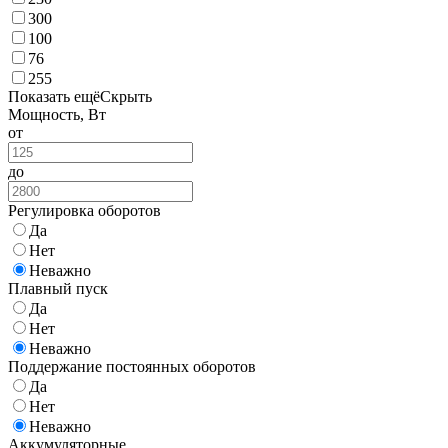
300
100
76
255
Показать ещё
Скрыть
Мощность, Вт
от
до
Регулировка оборотов
Да
Нет
Неважно
Плавный пуск
Да
Нет
Неважно
Поддержание постоянных оборотов
Да
Нет
Неважно
Аккумуляторные