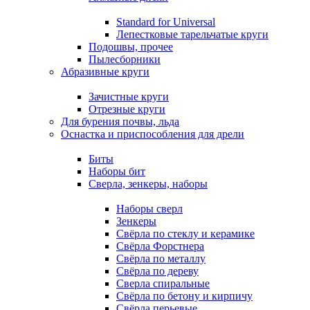
Standard for Universal
Лепестковые тарельчатые круги
Подошвы, прочее
Пылесборники
Абразивные круги
Зачистные круги
Отрезные круги
Для бурения почвы, льда
Оснастка и приспособления для дрели
Биты
Наборы бит
Сверла, зенкеры, наборы
Наборы сверл
Зенкеры
Свёрла по стеклу и керамике
Свёрла Форстнера
Свёрла по металлу
Свёрла по дереву
Сверла спиральные
Свёрла по бетону и кирпичу
Свёрла перьевые