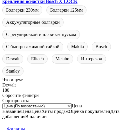
крепления оснастки Bosch X-LOCK
Болгарки 230мм
Болгарки 125мм
Аккумуляторные болгарки
С регулировкой и плавным пуском
С быстрозажимной гайкой
Makita
Bosch
Dewalt
Elitech
Metabo
Интерскол
Stanley
Что ищем:
Dewalt
180
Сбросить фильтры
Сортировать:
Цена
Название
Цена
Цена
Хиты продаж
Оценка
покупателей
Дата
добавления
В наличии
Фильтры