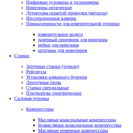
Цифровые угломеры и уклономеры
Нивелиры оптические
Детекторы скрытой проводки (металла)
Инспекционные камеры
Принадлежности для измерительной техники
измерительное колесо
лазерный приемник для нивелира
рейки для нивелира
штативы для нивелиров
Станки
Заточные станки (точило)
Рейсмусы
Установки алмазного бурения
Ленточные пилы
Станки сверлильные
Плиткорезы электрические
Силовая техника
Компрессоры
Масляные коаксиальные компрессоры
Безмасляные коаксиальные компрессоры
Масляные ременные компрессоры