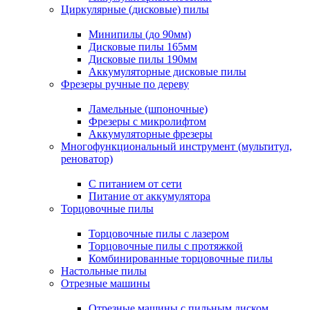
Циркулярные (дисковые) пилы
Минипилы (до 90мм)
Дисковые пилы 165мм
Дисковые пилы 190мм
Аккумуляторные дисковые пилы
Фрезеры ручные по дереву
Ламельные (шпоночные)
Фрезеры с микролифтом
Аккумуляторные фрезеры
Многофункциональный инструмент (мультитул,
реноватор)
С питанием от сети
Питание от аккумулятора
Торцовочные пилы
Торцовочные пилы с лазером
Торцовочные пилы с протяжкой
Комбинированные торцовочные пилы
Настольные пилы
Отрезные машины
Отрезные машины с пильным диском