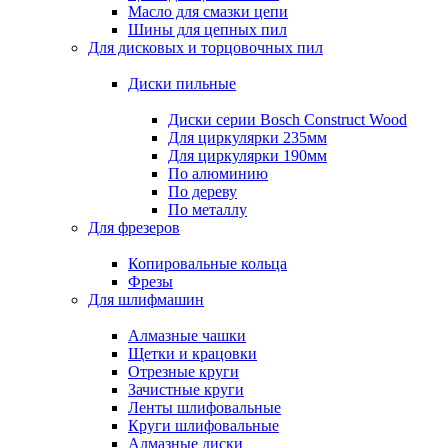
Масло для смазки цепи
Шины для цепных пил
Для дисковых и торцовочных пил
Диски пильные
Диски серии Bosch Construct Wood
Для циркулярки 235мм
Для циркулярки 190мм
По алюминию
По дереву
По металлу
Для фрезеров
Копировальные кольца
Фрезы
Для шлифмашин
Алмазные чашки
Щетки и крацовки
Отрезные круги
Зачистные круги
Ленты шлифовальные
Круги шлифовальные
Алмазные диски