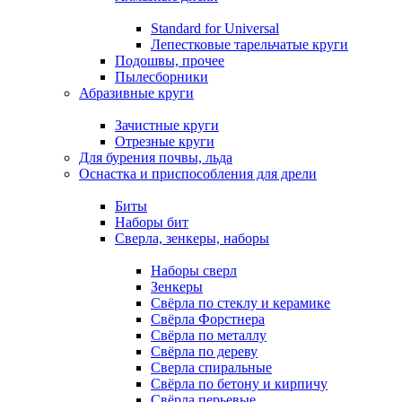
Standard for Universal
Лепестковые тарельчатые круги
Подошвы, прочее
Пылесборники
Абразивные круги
Зачистные круги
Отрезные круги
Для бурения почвы, льда
Оснастка и приспособления для дрели
Биты
Наборы бит
Сверла, зенкеры, наборы
Наборы сверл
Зенкеры
Свёрла по стеклу и керамике
Свёрла Форстнера
Свёрла по металлу
Свёрла по дереву
Сверла спиральные
Свёрла по бетону и кирпичу
Свёрла перьевые