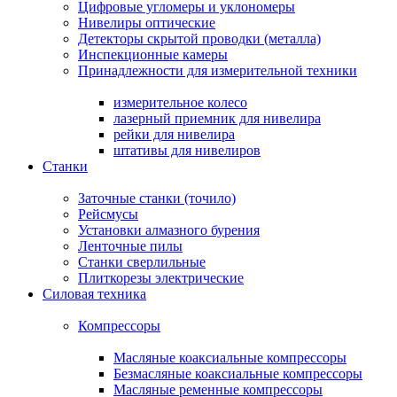
Цифровые угломеры и уклономеры
Нивелиры оптические
Детекторы скрытой проводки (металла)
Инспекционные камеры
Принадлежности для измерительной техники
измерительное колесо
лазерный приемник для нивелира
рейки для нивелира
штативы для нивелиров
Станки
Заточные станки (точило)
Рейсмусы
Установки алмазного бурения
Ленточные пилы
Станки сверлильные
Плиткорезы электрические
Силовая техника
Компрессоры
Масляные коаксиальные компрессоры
Безмасляные коаксиальные компрессоры
Масляные ременные компрессоры