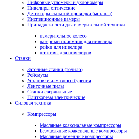
Цифровые угломеры и уклономеры
Нивелиры оптические
Детекторы скрытой проводки (металла)
Инспекционные камеры
Принадлежности для измерительной техники
измерительное колесо
лазерный приемник для нивелира
рейки для нивелира
штативы для нивелиров
Станки
Заточные станки (точило)
Рейсмусы
Установки алмазного бурения
Ленточные пилы
Станки сверлильные
Плиткорезы электрические
Силовая техника
Компрессоры
Масляные коаксиальные компрессоры
Безмасляные коаксиальные компрессоры
Масляные ременные компрессоры