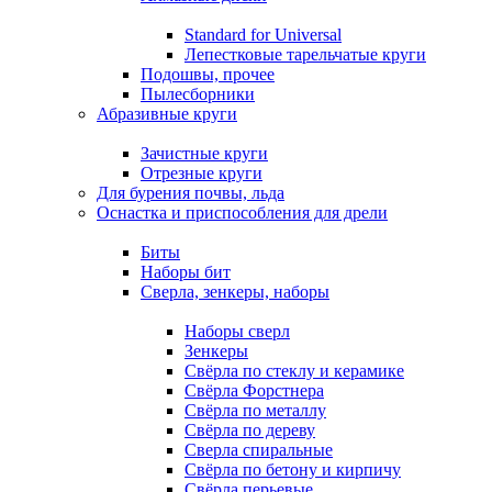
Standard for Universal
Лепестковые тарельчатые круги
Подошвы, прочее
Пылесборники
Абразивные круги
Зачистные круги
Отрезные круги
Для бурения почвы, льда
Оснастка и приспособления для дрели
Биты
Наборы бит
Сверла, зенкеры, наборы
Наборы сверл
Зенкеры
Свёрла по стеклу и керамике
Свёрла Форстнера
Свёрла по металлу
Свёрла по дереву
Сверла спиральные
Свёрла по бетону и кирпичу
Свёрла перьевые