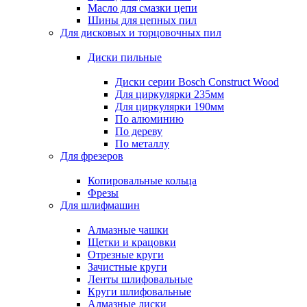
Масло для смазки цепи
Шины для цепных пил
Для дисковых и торцовочных пил
Диски пильные
Диски серии Bosch Construct Wood
Для циркулярки 235мм
Для циркулярки 190мм
По алюминию
По дереву
По металлу
Для фрезеров
Копировальные кольца
Фрезы
Для шлифмашин
Алмазные чашки
Щетки и крацовки
Отрезные круги
Зачистные круги
Ленты шлифовальные
Круги шлифовальные
Алмазные диски