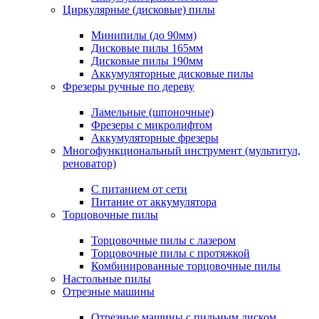
Циркулярные (дисковые) пилы
Минипилы (до 90мм)
Дисковые пилы 165мм
Дисковые пилы 190мм
Аккумуляторные дисковые пилы
Фрезеры ручные по дереву
Ламельные (шпоночные)
Фрезеры с микролифтом
Аккумуляторные фрезеры
Многофункциональный инструмент (мультитул,
реноватор)
С питанием от сети
Питание от аккумулятора
Торцовочные пилы
Торцовочные пилы с лазером
Торцовочные пилы с протяжкой
Комбинированные торцовочные пилы
Настольные пилы
Отрезные машины
Отрезные машины с пильным диском