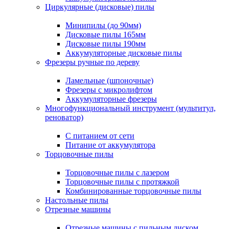
Циркулярные (дисковые) пилы
Минипилы (до 90мм)
Дисковые пилы 165мм
Дисковые пилы 190мм
Аккумуляторные дисковые пилы
Фрезеры ручные по дереву
Ламельные (шпоночные)
Фрезеры с микролифтом
Аккумуляторные фрезеры
Многофункциональный инструмент (мультитул,
реноватор)
С питанием от сети
Питание от аккумулятора
Торцовочные пилы
Торцовочные пилы с лазером
Торцовочные пилы с протяжкой
Комбинированные торцовочные пилы
Настольные пилы
Отрезные машины
Отрезные машины с пильным диском