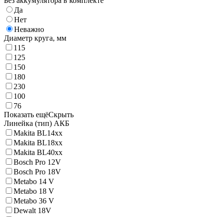
Без аккумулятора в комплекте
Да
Нет
Неважно
Диаметр круга, мм
115
125
150
180
230
100
76
Показать ещё
Скрыть
Линейка (тип) АКБ
Makita BL14xx
Makita BL18xx
Makita BL40xx
Bosch Pro 12V
Bosch Pro 18V
Metabo 14 V
Metabo 18 V
Metabo 36 V
Dewalt 18V