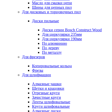
Масло для смазки цепи
Шины для цепных пил
Для дисковых и торцовочных пил
Диски пильные
Диски серии Bosch Construct Wood
Для циркулярки 235мм
Для циркулярки 190мм
По алюминию
По дереву
По металлу
Для фрезеров
Копировальные кольца
Фрезы
Для шлифмашин
Алмазные чашки
Щетки и крацовки
Отрезные круги
Зачистные круги
Ленты шлифовальные
Круги шлифовальные
Алмазные диски