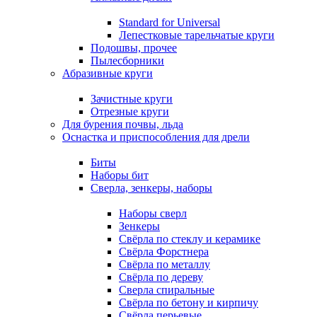
Standard for Universal
Лепестковые тарельчатые круги
Подошвы, прочее
Пылесборники
Абразивные круги
Зачистные круги
Отрезные круги
Для бурения почвы, льда
Оснастка и приспособления для дрели
Биты
Наборы бит
Сверла, зенкеры, наборы
Наборы сверл
Зенкеры
Свёрла по стеклу и керамике
Свёрла Форстнера
Свёрла по металлу
Свёрла по дереву
Сверла спиральные
Свёрла по бетону и кирпичу
Свёрла перьевые