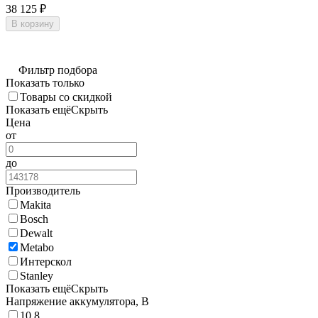
38 125
₽
В корзину
Фильтр подбора
Показать только
Товары со скидкой
Показать ещё
Скрыть
Цена
от
до
Производитель
Makita
Bosch
Dewalt
Metabo
Интерскол
Stanley
Показать ещё
Скрыть
Напряжение аккумулятора, В
10.8