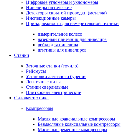
Цифровые угломеры и уклономеры
Нивелиры оптические
Детекторы скрытой проводки (металла)
Инспекционные камеры
Принадлежности для измерительной техники
измерительное колесо
лазерный приемник для нивелира
рейки для нивелира
штативы для нивелиров
Станки
Заточные станки (точило)
Рейсмусы
Установки алмазного бурения
Ленточные пилы
Станки сверлильные
Плиткорезы электрические
Силовая техника
Компрессоры
Масляные коаксиальные компрессоры
Безмасляные коаксиальные компрессоры
Масляные ременные компрессоры