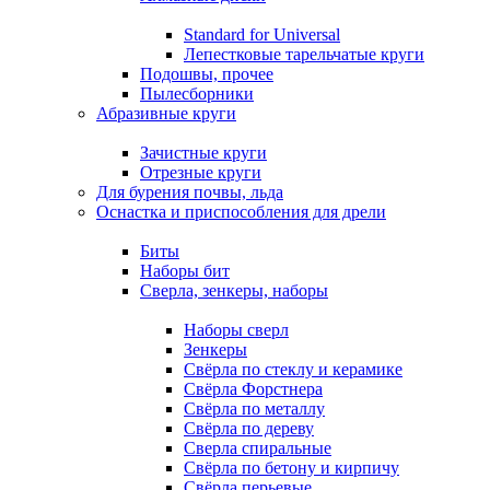
Standard for Universal
Лепестковые тарельчатые круги
Подошвы, прочее
Пылесборники
Абразивные круги
Зачистные круги
Отрезные круги
Для бурения почвы, льда
Оснастка и приспособления для дрели
Биты
Наборы бит
Сверла, зенкеры, наборы
Наборы сверл
Зенкеры
Свёрла по стеклу и керамике
Свёрла Форстнера
Свёрла по металлу
Свёрла по дереву
Сверла спиральные
Свёрла по бетону и кирпичу
Свёрла перьевые