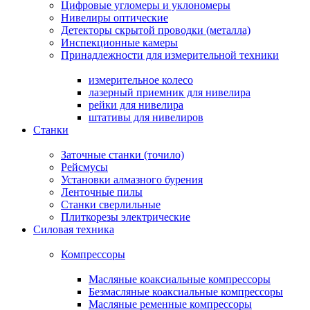
Цифровые угломеры и уклономеры
Нивелиры оптические
Детекторы скрытой проводки (металла)
Инспекционные камеры
Принадлежности для измерительной техники
измерительное колесо
лазерный приемник для нивелира
рейки для нивелира
штативы для нивелиров
Станки
Заточные станки (точило)
Рейсмусы
Установки алмазного бурения
Ленточные пилы
Станки сверлильные
Плиткорезы электрические
Силовая техника
Компрессоры
Масляные коаксиальные компрессоры
Безмасляные коаксиальные компрессоры
Масляные ременные компрессоры