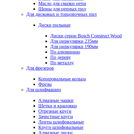
Масло для смазки цепи
Шины для цепных пил
Для дисковых и торцовочных пил
Диски пильные
Диски серии Bosch Construct Wood
Для циркулярки 235мм
Для циркулярки 190мм
По алюминию
По дереву
По металлу
Для фрезеров
Копировальные кольца
Фрезы
Для шлифмашин
Алмазные чашки
Щетки и крацовки
Отрезные круги
Зачистные круги
Ленты шлифовальные
Круги шлифовальные
Алмазные диски