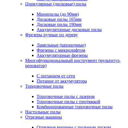
Циркулярные (дисковые) пилы
Минипилы (до 90мм)
Дисковые пилы 165мм
Дисковые пилы 190мм
Аккумуляторные дисковые пилы
Фрезеры ручные по дереву
Ламельные (шпоночные)
Фрезеры с микролифтом
Аккумуляторные фрезеры
Многофункциональный инструмент (мультитул,
реноватор)
С питанием от сети
Питание от аккумулятора
Торцовочные пилы
Торцовочные пилы с лазером
Торцовочные пилы с протяжкой
Комбинированные торцовочные пилы
Настольные пилы
Отрезные машины
Отрезные машины с пильным диском