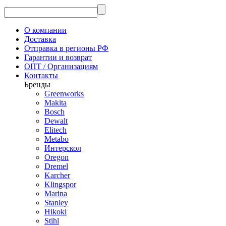
О компании
Доставка
Отправка в регионы РФ
Гарантии и возврат
ОПТ / Организациям
Контакты
Бренды
Greenworks
Makita
Bosch
Dewalt
Elitech
Metabo
Интерскол
Oregon
Dremel
Karcher
Klingspor
Marina
Stanley
Hikoki
Stihl