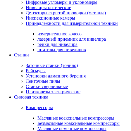
Цифровые угломеры и уклономеры
Нивелиры оптические
Детекторы скрытой проводки (металла)
Инспекционные камеры
Принадлежности для измерительной техники
измерительное колесо
лазерный приемник для нивелира
рейки для нивелира
штативы для нивелиров
Станки
Заточные станки (точило)
Рейсмусы
Установки алмазного бурения
Ленточные пилы
Станки сверлильные
Плиткорезы электрические
Силовая техника
Компрессоры
Масляные коаксиальные компрессоры
Безмасляные коаксиальные компрессоры
Масляные ременные компрессоры