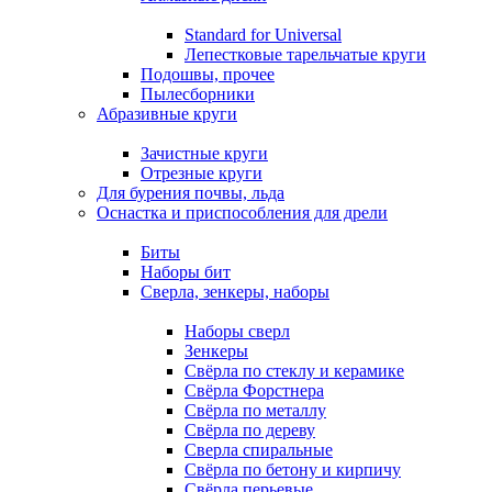
Standard for Universal
Лепестковые тарельчатые круги
Подошвы, прочее
Пылесборники
Абразивные круги
Зачистные круги
Отрезные круги
Для бурения почвы, льда
Оснастка и приспособления для дрели
Биты
Наборы бит
Сверла, зенкеры, наборы
Наборы сверл
Зенкеры
Свёрла по стеклу и керамике
Свёрла Форстнера
Свёрла по металлу
Свёрла по дереву
Сверла спиральные
Свёрла по бетону и кирпичу
Свёрла перьевые