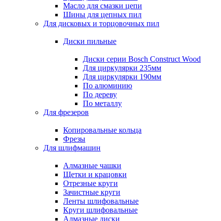
Масло для смазки цепи
Шины для цепных пил
Для дисковых и торцовочных пил
Диски пильные
Диски серии Bosch Construct Wood
Для циркулярки 235мм
Для циркулярки 190мм
По алюминию
По дереву
По металлу
Для фрезеров
Копировальные кольца
Фрезы
Для шлифмашин
Алмазные чашки
Щетки и крацовки
Отрезные круги
Зачистные круги
Ленты шлифовальные
Круги шлифовальные
Алмазные диски