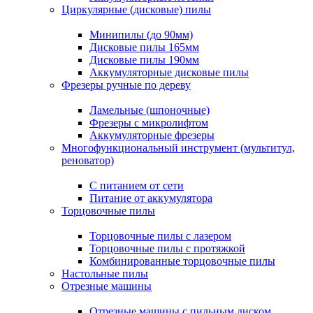
Циркулярные (дисковые) пилы
Минипилы (до 90мм)
Дисковые пилы 165мм
Дисковые пилы 190мм
Аккумуляторные дисковые пилы
Фрезеры ручные по дереву
Ламельные (шпоночные)
Фрезеры с микролифтом
Аккумуляторные фрезеры
Многофункциональный инструмент (мультитул,
реноватор)
С питанием от сети
Питание от аккумулятора
Торцовочные пилы
Торцовочные пилы с лазером
Торцовочные пилы с протяжкой
Комбинированные торцовочные пилы
Настольные пилы
Отрезные машины
Отрезные машины с пильным диском