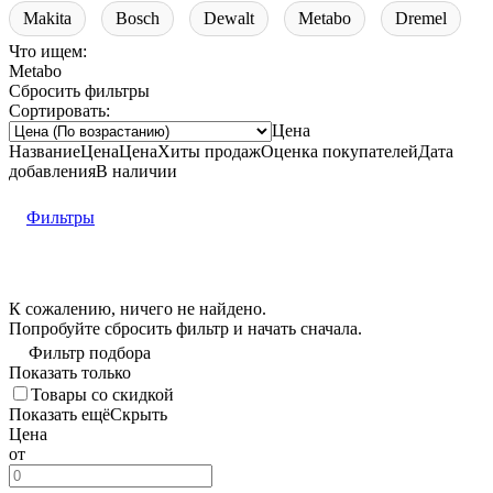
Makita
Bosch
Dewalt
Metabo
Dremel
Что ищем:
Metabo
Сбросить фильтры
Сортировать:
Цена
Название
Цена
Цена
Хиты продаж
Оценка
покупателей
Дата
добавления
В наличии
Фильтры
К сожалению, ничего не найдено.
Попробуйте
сбросить фильтр
и начать сначала.
Фильтр подбора
Показать только
Товары со скидкой
Показать ещё
Скрыть
Цена
от