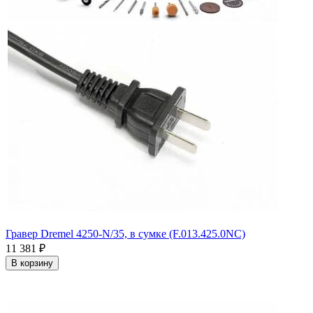
Гравер Dremel 4250-N/35, в сумке (F.013.425.0NC)
11 381
₽
В корзину