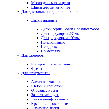
Масло для смазки цепи
Шины для цепных пил
Для дисковых и торцовочных пил
Диски пильные
Диски серии Bosch Construct Wood
Для циркулярки 235мм
Для циркулярки 190мм
По алюминию
По дереву
По металлу
Для фрезеров
Копировальные кольца
Фрезы
Для шлифмашин
Алмазные чашки
Щетки и крацовки
Отрезные круги
Зачистные круги
Ленты шлифовальные
Круги шлифовальные
Алмазные диски