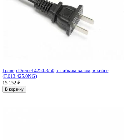
Гравер Dremel 4250-3/50, с гибким валом, в кейсе
(F.013.425.0NG)
15 152
₽
В корзину