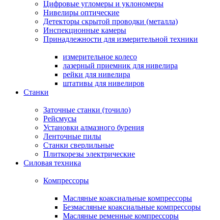
Цифровые угломеры и уклономеры
Нивелиры оптические
Детекторы скрытой проводки (металла)
Инспекционные камеры
Принадлежности для измерительной техники
измерительное колесо
лазерный приемник для нивелира
рейки для нивелира
штативы для нивелиров
Станки
Заточные станки (точило)
Рейсмусы
Установки алмазного бурения
Ленточные пилы
Станки сверлильные
Плиткорезы электрические
Силовая техника
Компрессоры
Масляные коаксиальные компрессоры
Безмасляные коаксиальные компрессоры
Масляные ременные компрессоры