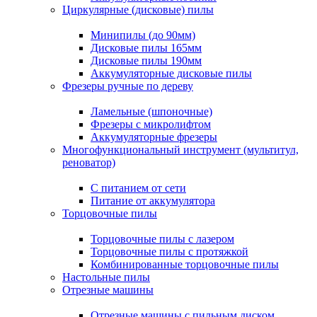
Циркулярные (дисковые) пилы
Минипилы (до 90мм)
Дисковые пилы 165мм
Дисковые пилы 190мм
Аккумуляторные дисковые пилы
Фрезеры ручные по дереву
Ламельные (шпоночные)
Фрезеры с микролифтом
Аккумуляторные фрезеры
Многофункциональный инструмент (мультитул,
реноватор)
С питанием от сети
Питание от аккумулятора
Торцовочные пилы
Торцовочные пилы с лазером
Торцовочные пилы с протяжкой
Комбинированные торцовочные пилы
Настольные пилы
Отрезные машины
Отрезные машины с пильным диском