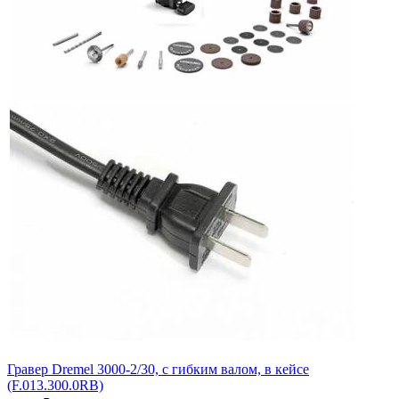
Гравер Dremel 3000-2/30, с гибким валом, в кейсе
(F.013.300.0RB)