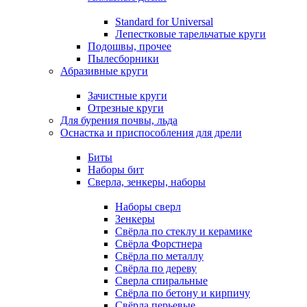
Standard for Universal
Лепестковые тарельчатые круги
Подошвы, прочее
Пылесборники
Абразивные круги
Зачистные круги
Отрезные круги
Для бурения почвы, льда
Оснастка и приспособления для дрели
Биты
Наборы бит
Сверла, зенкеры, наборы
Наборы сверл
Зенкеры
Свёрла по стеклу и керамике
Свёрла Форстнера
Свёрла по металлу
Свёрла по дереву
Сверла спиральные
Свёрла по бетону и кирпичу
Свёрла перьевые