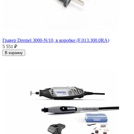
Гравер Dremel 3000-N/10, в коробке (F.013.300.0RA)
5 551
₽
В корзину