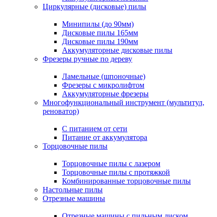
Циркулярные (дисковые) пилы
Минипилы (до 90мм)
Дисковые пилы 165мм
Дисковые пилы 190мм
Аккумуляторные дисковые пилы
Фрезеры ручные по дереву
Ламельные (шпоночные)
Фрезеры с микролифтом
Аккумуляторные фрезеры
Многофункциональный инструмент (мультитул,
реноватор)
С питанием от сети
Питание от аккумулятора
Торцовочные пилы
Торцовочные пилы с лазером
Торцовочные пилы с протяжкой
Комбинированные торцовочные пилы
Настольные пилы
Отрезные машины
Отрезные машины с пильным диском