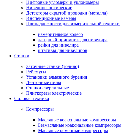
Цифровые угломеры и уклономеры
Нивелиры оптические
Детекторы скрытой проводки (металла)
Инспекционные камеры
Принадлежности для измерительной техники
измерительное колесо
лазерный приемник для нивелира
рейки для нивелира
штативы для нивелиров
Станки
Заточные станки (точило)
Рейсмусы
Установки алмазного бурения
Ленточные пилы
Станки сверлильные
Плиткорезы электрические
Силовая техника
Компрессоры
Масляные коаксиальные компрессоры
Безмасляные коаксиальные компрессоры
Масляные ременные компрессоры