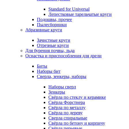
Standard for Universal
Лепестковые тарельчатые круги
Подошвы, прочее
Пылесборники
Абразивные круги
Зачистные круги
Отрезные круги
Для бурения почвы, льда
Оснастка и приспособления для дрели
Биты
Наборы бит
Сверла, зенкеры, наборы
Наборы сверл
Зенкеры
Свёрла по стеклу и керамике
Свёрла Форстнера
Свёрла по металлу
Свёрла по дереву
Сверла спиральные
Свёрла по бетону и кирпичу
Свёрла перьевые