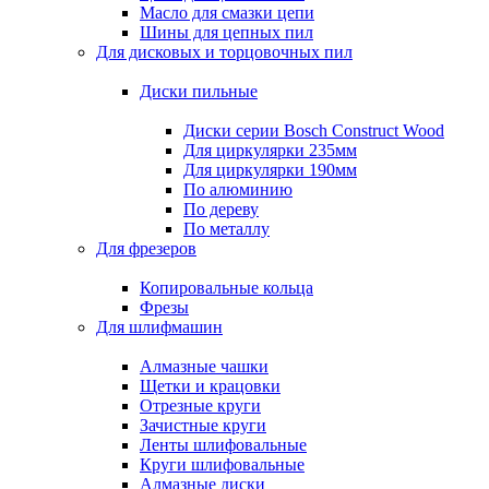
Масло для смазки цепи
Шины для цепных пил
Для дисковых и торцовочных пил
Диски пильные
Диски серии Bosch Construct Wood
Для циркулярки 235мм
Для циркулярки 190мм
По алюминию
По дереву
По металлу
Для фрезеров
Копировальные кольца
Фрезы
Для шлифмашин
Алмазные чашки
Щетки и крацовки
Отрезные круги
Зачистные круги
Ленты шлифовальные
Круги шлифовальные
Алмазные диски