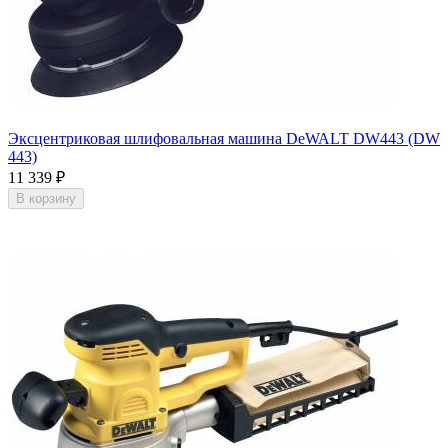
Эксцентриковая шлифовальная машина DeWALT DW443 (DW
443)
11 339
₽
В корзину