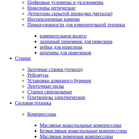
Цифровые угломеры и уклономеры
Нивелиры оптические
Детекторы скрытой проводки (металла)
Инспекционные камеры
Принадлежности для измерительной техники
измерительное колесо
лазерный приемник для нивелира
рейки для нивелира
штативы для нивелиров
Станки
Заточные станки (точило)
Рейсмусы
Установки алмазного бурения
Ленточные пилы
Станки сверлильные
Плиткорезы электрические
Силовая техника
Компрессоры
Масляные коаксиальные компрессоры
Безмасляные коаксиальные компрессоры
Масляные ременные компрессоры