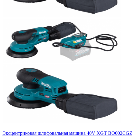
Эксцентриковая шлифовальная машина 40V XGT BO002CGZ