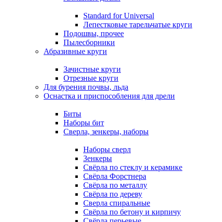
Standard for Universal
Лепестковые тарельчатые круги
Подошвы, прочее
Пылесборники
Абразивные круги
Зачистные круги
Отрезные круги
Для бурения почвы, льда
Оснастка и приспособления для дрели
Биты
Наборы бит
Сверла, зенкеры, наборы
Наборы сверл
Зенкеры
Свёрла по стеклу и керамике
Свёрла Форстнера
Свёрла по металлу
Свёрла по дереву
Сверла спиральные
Свёрла по бетону и кирпичу
Свёрла перьевые