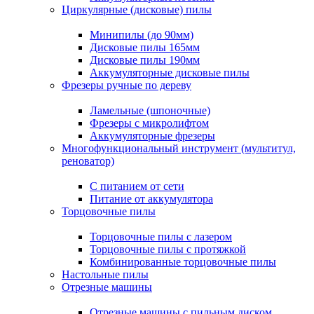
Циркулярные (дисковые) пилы
Минипилы (до 90мм)
Дисковые пилы 165мм
Дисковые пилы 190мм
Аккумуляторные дисковые пилы
Фрезеры ручные по дереву
Ламельные (шпоночные)
Фрезеры с микролифтом
Аккумуляторные фрезеры
Многофункциональный инструмент (мультитул,
реноватор)
С питанием от сети
Питание от аккумулятора
Торцовочные пилы
Торцовочные пилы с лазером
Торцовочные пилы с протяжкой
Комбинированные торцовочные пилы
Настольные пилы
Отрезные машины
Отрезные машины с пильным диском