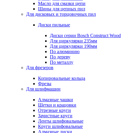
Масло для смазки цепи
Шины для цепных пил
Для дисковых и торцовочных пил
Диски пильные
Диски серии Bosch Construct Wood
Для циркулярки 235мм
Для циркулярки 190мм
По алюминию
По дереву
По металлу
Для фрезеров
Копировальные кольца
Фрезы
Для шлифмашин
Алмазные чашки
Щетки и крацовки
Отрезные круги
Зачистные круги
Ленты шлифовальные
Круги шлифовальные
Алмазные диски