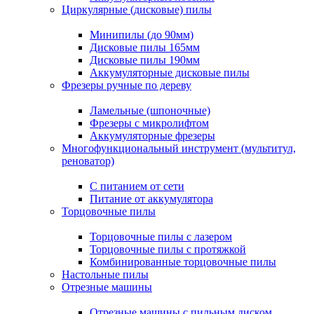
Циркулярные (дисковые) пилы
Минипилы (до 90мм)
Дисковые пилы 165мм
Дисковые пилы 190мм
Аккумуляторные дисковые пилы
Фрезеры ручные по дереву
Ламельные (шпоночные)
Фрезеры с микролифтом
Аккумуляторные фрезеры
Многофункциональный инструмент (мультитул,
реноватор)
С питанием от сети
Питание от аккумулятора
Торцовочные пилы
Торцовочные пилы с лазером
Торцовочные пилы с протяжкой
Комбинированные торцовочные пилы
Настольные пилы
Отрезные машины
Отрезные машины с пильным диском