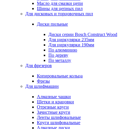
Масло для смазки цепи
Шины для цепных пил
Для дисковых и торцовочных пил
Диски пильные
Диски серии Bosch Construct Wood
Для циркулярки 235мм
Для циркулярки 190мм
По алюминию
По дереву
По металлу
Для фрезеров
Копировальные кольца
Фрезы
Для шлифмашин
Алмазные чашки
Щетки и крацовки
Отрезные круги
Зачистные круги
Ленты шлифовальные
Круги шлифовальные
Алмазные диски