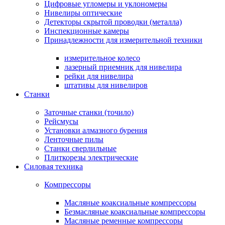
Цифровые угломеры и уклономеры
Нивелиры оптические
Детекторы скрытой проводки (металла)
Инспекционные камеры
Принадлежности для измерительной техники
измерительное колесо
лазерный приемник для нивелира
рейки для нивелира
штативы для нивелиров
Станки
Заточные станки (точило)
Рейсмусы
Установки алмазного бурения
Ленточные пилы
Станки сверлильные
Плиткорезы электрические
Силовая техника
Компрессоры
Масляные коаксиальные компрессоры
Безмасляные коаксиальные компрессоры
Масляные ременные компрессоры