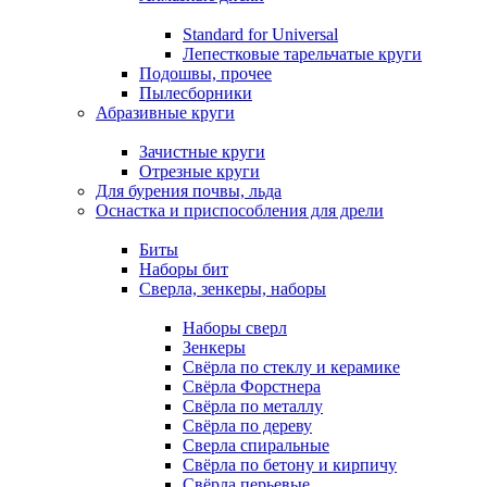
Standard for Universal
Лепестковые тарельчатые круги
Подошвы, прочее
Пылесборники
Абразивные круги
Зачистные круги
Отрезные круги
Для бурения почвы, льда
Оснастка и приспособления для дрели
Биты
Наборы бит
Сверла, зенкеры, наборы
Наборы сверл
Зенкеры
Свёрла по стеклу и керамике
Свёрла Форстнера
Свёрла по металлу
Свёрла по дереву
Сверла спиральные
Свёрла по бетону и кирпичу
Свёрла перьевые