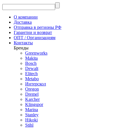
О компании
Доставка
Отправка в регионы РФ
Гарантии и возврат
ОПТ / Организациям
Контакты
Бренды
Greenworks
Makita
Bosch
Dewalt
Elitech
Metabo
Интерскол
Oregon
Dremel
Karcher
Klingspor
Marina
Stanley
Hikoki
Stihl