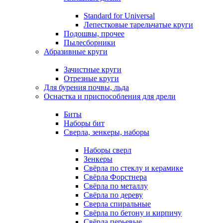
Standard for Universal
Лепестковые тарельчатые круги
Подошвы, прочее
Пылесборники
Абразивные круги
Зачистные круги
Отрезные круги
Для бурения почвы, льда
Оснастка и приспособления для дрели
Биты
Наборы бит
Сверла, зенкеры, наборы
Наборы сверл
Зенкеры
Свёрла по стеклу и керамике
Свёрла Форстнера
Свёрла по металлу
Свёрла по дереву
Сверла спиральные
Свёрла по бетону и кирпичу
Свёрла перьевые