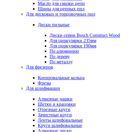
Масло для смазки цепи
Шины для цепных пил
Для дисковых и торцовочных пил
Диски пильные
Диски серии Bosch Construct Wood
Для циркулярки 235мм
Для циркулярки 190мм
По алюминию
По дереву
По металлу
Для фрезеров
Копировальные кольца
Фрезы
Для шлифмашин
Алмазные чашки
Щетки и крацовки
Отрезные круги
Зачистные круги
Ленты шлифовальные
Круги шлифовальные
Алмазные диски