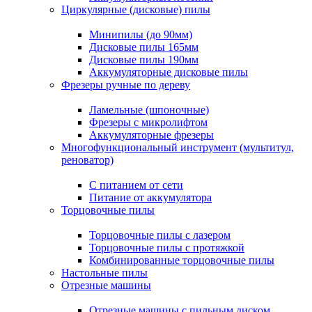
Циркулярные (дисковые) пилы
Минипилы (до 90мм)
Дисковые пилы 165мм
Дисковые пилы 190мм
Аккумуляторные дисковые пилы
Фрезеры ручные по дереву
Ламельные (шпоночные)
Фрезеры с микролифтом
Аккумуляторные фрезеры
Многофункциональный инструмент (мультитул,
реноватор)
С питанием от сети
Питание от аккумулятора
Торцовочные пилы
Торцовочные пилы с лазером
Торцовочные пилы с протяжкой
Комбинированные торцовочные пилы
Настольные пилы
Отрезные машины
Отрезные машины с пильным диском