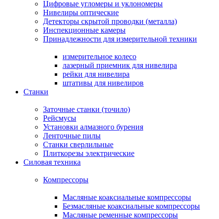
Цифровые угломеры и уклономеры
Нивелиры оптические
Детекторы скрытой проводки (металла)
Инспекционные камеры
Принадлежности для измерительной техники
измерительное колесо
лазерный приемник для нивелира
рейки для нивелира
штативы для нивелиров
Станки
Заточные станки (точило)
Рейсмусы
Установки алмазного бурения
Ленточные пилы
Станки сверлильные
Плиткорезы электрические
Силовая техника
Компрессоры
Масляные коаксиальные компрессоры
Безмасляные коаксиальные компрессоры
Масляные ременные компрессоры