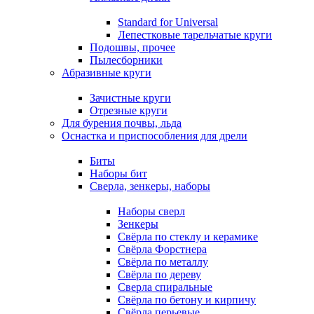
Standard for Universal
Лепестковые тарельчатые круги
Подошвы, прочее
Пылесборники
Абразивные круги
Зачистные круги
Отрезные круги
Для бурения почвы, льда
Оснастка и приспособления для дрели
Биты
Наборы бит
Сверла, зенкеры, наборы
Наборы сверл
Зенкеры
Свёрла по стеклу и керамике
Свёрла Форстнера
Свёрла по металлу
Свёрла по дереву
Сверла спиральные
Свёрла по бетону и кирпичу
Свёрла перьевые