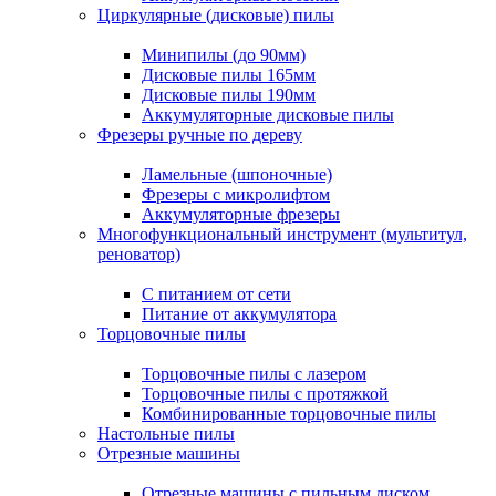
Циркулярные (дисковые) пилы
Минипилы (до 90мм)
Дисковые пилы 165мм
Дисковые пилы 190мм
Аккумуляторные дисковые пилы
Фрезеры ручные по дереву
Ламельные (шпоночные)
Фрезеры с микролифтом
Аккумуляторные фрезеры
Многофункциональный инструмент (мультитул,
реноватор)
С питанием от сети
Питание от аккумулятора
Торцовочные пилы
Торцовочные пилы с лазером
Торцовочные пилы с протяжкой
Комбинированные торцовочные пилы
Настольные пилы
Отрезные машины
Отрезные машины с пильным диском