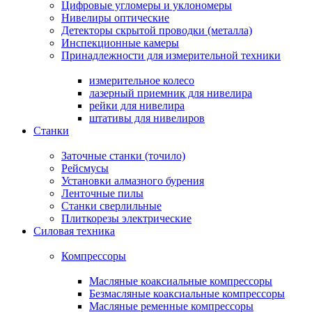
Цифровые угломеры и уклономеры
Нивелиры оптические
Детекторы скрытой проводки (металла)
Инспекционные камеры
Принадлежности для измерительной техники
измерительное колесо
лазерный приемник для нивелира
рейки для нивелира
штативы для нивелиров
Станки
Заточные станки (точило)
Рейсмусы
Установки алмазного бурения
Ленточные пилы
Станки сверлильные
Плиткорезы электрические
Силовая техника
Компрессоры
Масляные коаксиальные компрессоры
Безмасляные коаксиальные компрессоры
Масляные ременные компрессоры