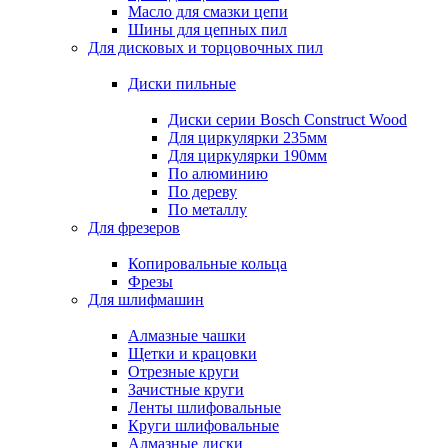
Масло для смазки цепи
Шины для цепных пил
Для дисковых и торцовочных пил
Диски пильные
Диски серии Bosch Construct Wood
Для циркулярки 235мм
Для циркулярки 190мм
По алюминию
По дереву
По металлу
Для фрезеров
Копировальные кольца
Фрезы
Для шлифмашин
Алмазные чашки
Щетки и крацовки
Отрезные круги
Зачистные круги
Ленты шлифовальные
Круги шлифовальные
Алмазные диски