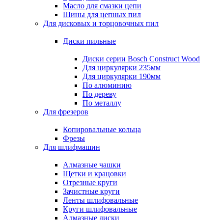
Масло для смазки цепи
Шины для цепных пил
Для дисковых и торцовочных пил
Диски пильные
Диски серии Bosch Construct Wood
Для циркулярки 235мм
Для циркулярки 190мм
По алюминию
По дереву
По металлу
Для фрезеров
Копировальные кольца
Фрезы
Для шлифмашин
Алмазные чашки
Щетки и крацовки
Отрезные круги
Зачистные круги
Ленты шлифовальные
Круги шлифовальные
Алмазные диски