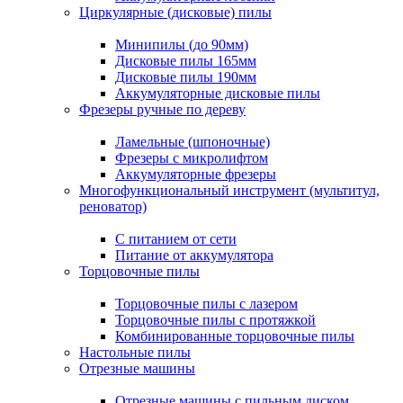
Циркулярные (дисковые) пилы
Минипилы (до 90мм)
Дисковые пилы 165мм
Дисковые пилы 190мм
Аккумуляторные дисковые пилы
Фрезеры ручные по дереву
Ламельные (шпоночные)
Фрезеры с микролифтом
Аккумуляторные фрезеры
Многофункциональный инструмент (мультитул,
реноватор)
С питанием от сети
Питание от аккумулятора
Торцовочные пилы
Торцовочные пилы с лазером
Торцовочные пилы с протяжкой
Комбинированные торцовочные пилы
Настольные пилы
Отрезные машины
Отрезные машины с пильным диском