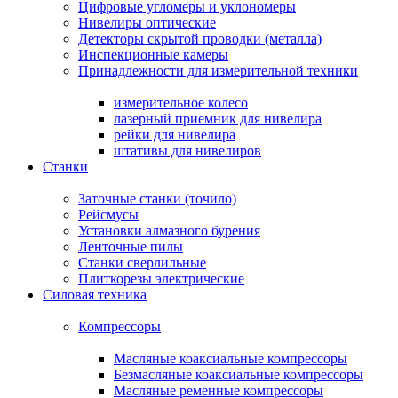
Цифровые угломеры и уклономеры
Нивелиры оптические
Детекторы скрытой проводки (металла)
Инспекционные камеры
Принадлежности для измерительной техники
измерительное колесо
лазерный приемник для нивелира
рейки для нивелира
штативы для нивелиров
Станки
Заточные станки (точило)
Рейсмусы
Установки алмазного бурения
Ленточные пилы
Станки сверлильные
Плиткорезы электрические
Силовая техника
Компрессоры
Масляные коаксиальные компрессоры
Безмасляные коаксиальные компрессоры
Масляные ременные компрессоры