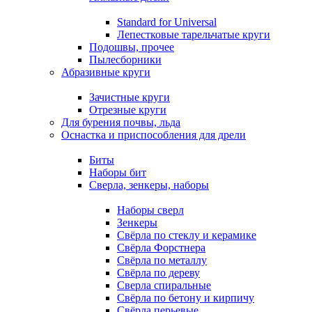
Standard for Universal
Лепестковые тарельчатые круги
Подошвы, прочее
Пылесборники
Абразивные круги
Зачистные круги
Отрезные круги
Для бурения почвы, льда
Оснастка и приспособления для дрели
Биты
Наборы бит
Сверла, зенкеры, наборы
Наборы сверл
Зенкеры
Свёрла по стеклу и керамике
Свёрла Форстнера
Свёрла по металлу
Свёрла по дереву
Сверла спиральные
Свёрла по бетону и кирпичу
Свёрла перьевые