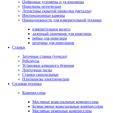
Цифровые угломеры и уклономеры
Нивелиры оптические
Детекторы скрытой проводки (металла)
Инспекционные камеры
Принадлежности для измерительной техники
измерительное колесо
лазерный приемник для нивелира
рейки для нивелира
штативы для нивелиров
Станки
Заточные станки (точило)
Рейсмусы
Установки алмазного бурения
Ленточные пилы
Станки сверлильные
Плиткорезы электрические
Силовая техника
Компрессоры
Масляные коаксиальные компрессоры
Безмасляные коаксиальные компрессоры
Масляные ременные компрессоры