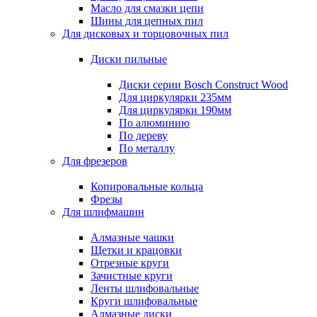
Масло для смазки цепи
Шины для цепных пил
Для дисковых и торцовочных пил
Диски пильные
Диски серии Bosch Construct Wood
Для циркулярки 235мм
Для циркулярки 190мм
По алюминию
По дереву
По металлу
Для фрезеров
Копировальные кольца
Фрезы
Для шлифмашин
Алмазные чашки
Щетки и крацовки
Отрезные круги
Зачистные круги
Ленты шлифовальные
Круги шлифовальные
Алмазные диски