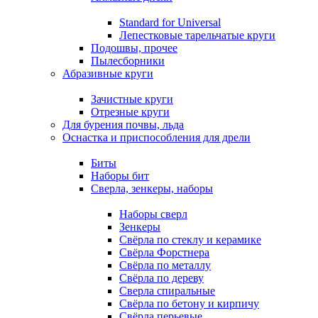
Standard for Universal
Лепестковые тарельчатые круги
Подошвы, прочее
Пылесборники
Абразивные круги
Зачистные круги
Отрезные круги
Для бурения почвы, льда
Оснастка и приспособления для дрели
Биты
Наборы бит
Сверла, зенкеры, наборы
Наборы сверл
Зенкеры
Свёрла по стеклу и керамике
Свёрла Форстнера
Свёрла по металлу
Свёрла по дереву
Сверла спиральные
Свёрла по бетону и кирпичу
Свёрла перьевые