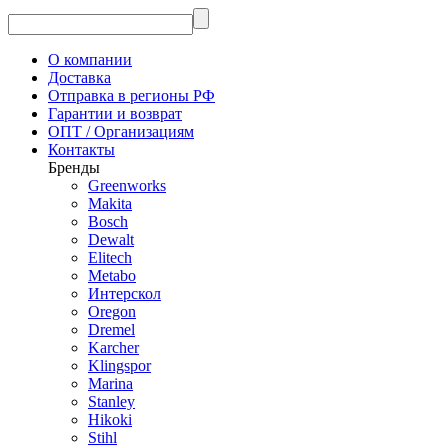
О компании
Доставка
Отправка в регионы РФ
Гарантии и возврат
ОПТ / Организациям
Контакты
Бренды
Greenworks
Makita
Bosch
Dewalt
Elitech
Metabo
Интерскол
Oregon
Dremel
Karcher
Klingspor
Marina
Stanley
Hikoki
Stihl