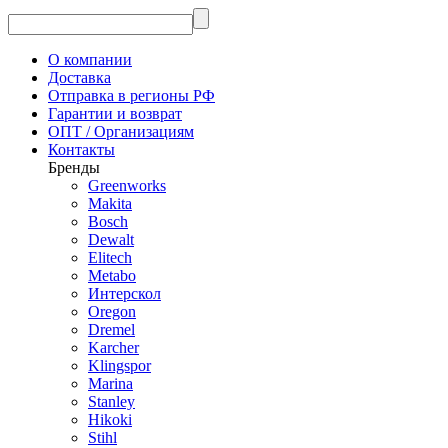
О компании
Доставка
Отправка в регионы РФ
Гарантии и возврат
ОПТ / Организациям
Контакты
Бренды
Greenworks
Makita
Bosch
Dewalt
Elitech
Metabo
Интерскол
Oregon
Dremel
Karcher
Klingspor
Marina
Stanley
Hikoki
Stihl