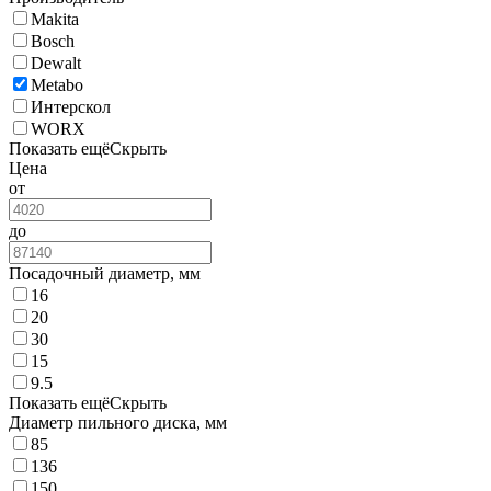
Makita
Bosch
Dewalt
Metabo
Интерскол
WORX
Показать ещё
Скрыть
Цена
от
до
Посадочный диаметр, мм
16
20
30
15
9.5
Показать ещё
Скрыть
Диаметр пильного диска, мм
85
136
150