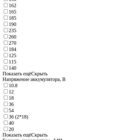
162
165
185
190
235
260
270
184
125
115
140
Показать ещё
Скрыть
Напряжение аккумулятора, В
10.8
12
18
36
54
36 (2*18)
40
20
Показать ещё
Скрыть