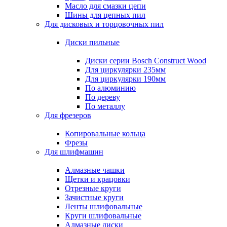
Масло для смазки цепи
Шины для цепных пил
Для дисковых и торцовочных пил
Диски пильные
Диски серии Bosch Construct Wood
Для циркулярки 235мм
Для циркулярки 190мм
По алюминию
По дереву
По металлу
Для фрезеров
Копировальные кольца
Фрезы
Для шлифмашин
Алмазные чашки
Щетки и крацовки
Отрезные круги
Зачистные круги
Ленты шлифовальные
Круги шлифовальные
Алмазные диски