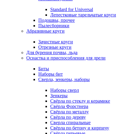
Standard for Universal
Лепестковые тарельчатые круги
Подошвы, прочее
Пылесборники
Абразивные круги
Зачистные круги
Отрезные круги
Для бурения почвы, льда
Оснастка и приспособления для дрели
Биты
Наборы бит
Сверла, зенкеры, наборы
Наборы сверл
Зенкеры
Свёрла по стеклу и керамике
Свёрла Форстнера
Свёрла по металлу
Свёрла по дереву
Сверла спиральные
Свёрла по бетону и кирпичу
Свёрла перьевые