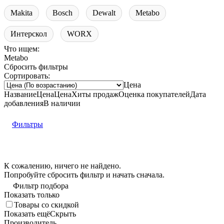
Makita
Bosch
Dewalt
Metabo
Интерскол
WORX
Что ищем:
Metabo
Сбросить фильтры
Сортировать:
Цена
Название
Цена
Цена
Хиты продаж
Оценка
покупателей
Дата
добавления
В наличии
Фильтры
К сожалению, ничего не найдено.
Попробуйте
сбросить фильтр
и начать сначала.
Фильтр подбора
Показать только
Товары со скидкой
Показать ещё
Скрыть
Производитель