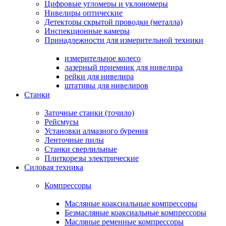
Цифровые угломеры и уклономеры
Нивелиры оптические
Детекторы скрытой проводки (металла)
Инспекционные камеры
Принадлежности для измерительной техники
измерительное колесо
лазерный приемник для нивелира
рейки для нивелира
штативы для нивелиров
Станки
Заточные станки (точило)
Рейсмусы
Установки алмазного бурения
Ленточные пилы
Станки сверлильные
Плиткорезы электрические
Силовая техника
Компрессоры
Масляные коаксиальные компрессоры
Безмасляные коаксиальные компрессоры
Масляные ременные компрессоры