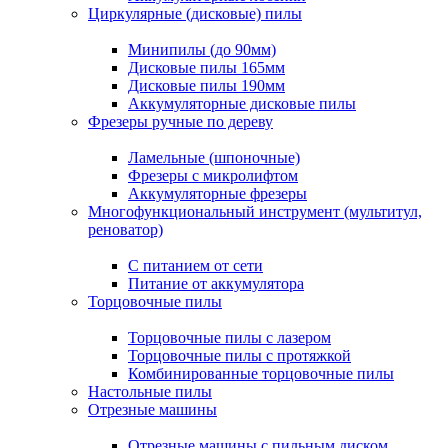
Циркулярные (дисковые) пилы
Минипилы (до 90мм)
Дисковые пилы 165мм
Дисковые пилы 190мм
Аккумуляторные дисковые пилы
Фрезеры ручные по дереву
Ламельные (шпоночные)
Фрезеры с микролифтом
Аккумуляторные фрезеры
Многофункциональный инструмент (мультитул,
реноватор)
С питанием от сети
Питание от аккумулятора
Торцовочные пилы
Торцовочные пилы с лазером
Торцовочные пилы с протяжкой
Комбинированные торцовочные пилы
Настольные пилы
Отрезные машины
Отрезные машины с пильным диском