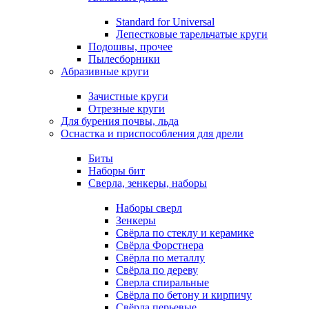
Standard for Universal
Лепестковые тарельчатые круги
Подошвы, прочее
Пылесборники
Абразивные круги
Зачистные круги
Отрезные круги
Для бурения почвы, льда
Оснастка и приспособления для дрели
Биты
Наборы бит
Сверла, зенкеры, наборы
Наборы сверл
Зенкеры
Свёрла по стеклу и керамике
Свёрла Форстнера
Свёрла по металлу
Свёрла по дереву
Сверла спиральные
Свёрла по бетону и кирпичу
Свёрла перьевые