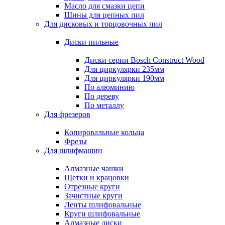
Масло для смазки цепи
Шины для цепных пил
Для дисковых и торцовочных пил
Диски пильные
Диски серии Bosch Construct Wood
Для циркулярки 235мм
Для циркулярки 190мм
По алюминию
По дереву
По металлу
Для фрезеров
Копировальные кольца
Фрезы
Для шлифмашин
Алмазные чашки
Щетки и крацовки
Отрезные круги
Зачистные круги
Ленты шлифовальные
Круги шлифовальные
Алмазные диски