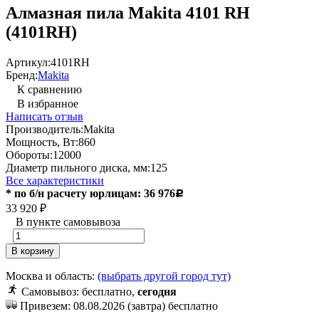
Алмазная пила Makita 4101 RH
(4101RH)
Артикул:
4101RH
Бренд:
Makita
К сравнению
В избранное
Написать отзыв
Производитель:
Makita
Мощность, Вт:
860
Обороты:
12000
Диаметр пильного диска, мм:
125
Все характеристики
* по б/н расчету юрлицам: 36 976
Р
33 920
₽
В пункте самовывоза
В корзину
Москва и область:
(выбрать другой город тут)
Самовывоз: бесплатно,
сегодня
Привезем: 08.08.2026 (завтра) бесплатно