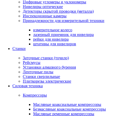
Цифровые угломеры и уклономеры
Нивелиры оптические
Детекторы скрытой проводки (металла)
Инспекционные камеры
Принадлежности для измерительной техники
измерительное колесо
лазерный приемник для нивелира
рейки для нивелира
штативы для нивелиров
Станки
Заточные станки (точило)
Рейсмусы
Установки алмазного бурения
Ленточные пилы
Станки сверлильные
Плиткорезы электрические
Силовая техника
Компрессоры
Масляные коаксиальные компрессоры
Безмасляные коаксиальные компрессоры
Масляные ременные компрессоры