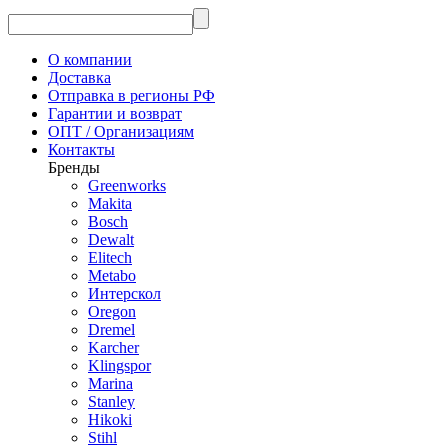
О компании
Доставка
Отправка в регионы РФ
Гарантии и возврат
ОПТ / Организациям
Контакты
Бренды
Greenworks
Makita
Bosch
Dewalt
Elitech
Metabo
Интерскол
Oregon
Dremel
Karcher
Klingspor
Marina
Stanley
Hikoki
Stihl