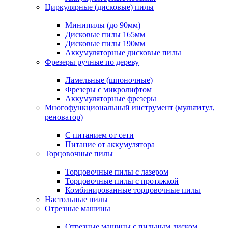
Циркулярные (дисковые) пилы
Минипилы (до 90мм)
Дисковые пилы 165мм
Дисковые пилы 190мм
Аккумуляторные дисковые пилы
Фрезеры ручные по дереву
Ламельные (шпоночные)
Фрезеры с микролифтом
Аккумуляторные фрезеры
Многофункциональный инструмент (мультитул,
реноватор)
С питанием от сети
Питание от аккумулятора
Торцовочные пилы
Торцовочные пилы с лазером
Торцовочные пилы с протяжкой
Комбинированные торцовочные пилы
Настольные пилы
Отрезные машины
Отрезные машины с пильным диском