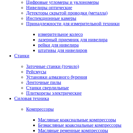
Цифровые угломеры и уклономеры
Нивелиры оптические
Детекторы скрытой проводки (металла)
Инспекционные камеры
Принадлежности для измерительной техники
измерительное колесо
лазерный приемник для нивелира
рейки для нивелира
штативы для нивелиров
Станки
Заточные станки (точило)
Рейсмусы
Установки алмазного бурения
Ленточные пилы
Станки сверлильные
Плиткорезы электрические
Силовая техника
Компрессоры
Масляные коаксиальные компрессоры
Безмасляные коаксиальные компрессоры
Масляные ременные компрессоры