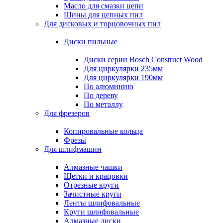
Масло для смазки цепи
Шины для цепных пил
Для дисковых и торцовочных пил
Диски пильные
Диски серии Bosch Construct Wood
Для циркулярки 235мм
Для циркулярки 190мм
По алюминию
По дереву
По металлу
Для фрезеров
Копировальные кольца
Фрезы
Для шлифмашин
Алмазные чашки
Щетки и крацовки
Отрезные круги
Зачистные круги
Ленты шлифовальные
Круги шлифовальные
Алмазные диски