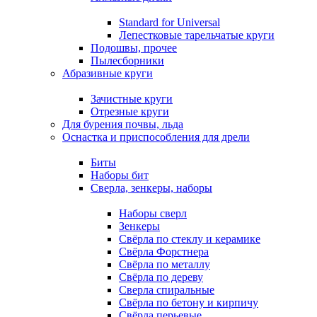
Standard for Universal
Лепестковые тарельчатые круги
Подошвы, прочее
Пылесборники
Абразивные круги
Зачистные круги
Отрезные круги
Для бурения почвы, льда
Оснастка и приспособления для дрели
Биты
Наборы бит
Сверла, зенкеры, наборы
Наборы сверл
Зенкеры
Свёрла по стеклу и керамике
Свёрла Форстнера
Свёрла по металлу
Свёрла по дереву
Сверла спиральные
Свёрла по бетону и кирпичу
Свёрла перьевые