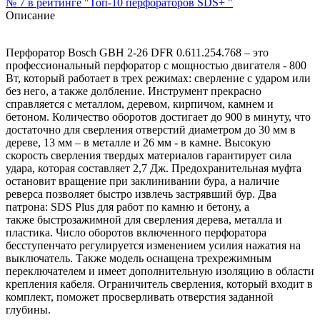
№ 7
в рейтинге "Топ-10 перфораторов SDS+ "
Описание
Перфоратор Bosch GBH 2-26 DFR 0.611.254.768 – это
профессиональный перфоратор с мощностью двигателя - 800
Вт, который работает в трех режимах: сверление с ударом или
без него, а также долбление. Инструмент прекрасно
справляется с металлом, деревом, кирпичом, камнем и
бетоном. Количество оборотов достигает до 900 в минуту, что
достаточно для сверления отверстий диаметром до 30 мм в
дереве, 13 мм – в металле и 26 мм - в камне. Высокую
скорость сверления твердых материалов гарантирует сила
удара, которая составляет 2,7 Дж. Предохранительная муфта
остановит вращение при заклинивании бура, а наличие
реверса позволяет быстро извлечь застрявший бур. Два
патрона: SDS Plus для работ по камню и бетону, а
также быстрозажимной для сверления дерева, металла и
пластика. Число оборотов включенного перфоратора
бесступенчато регулируется изменением усилия нажатия на
выключатель. Также модель оснащена трехрежимным
переключателем и имеет дополнительную изоляцию в области
крепления кабеля. Ограничитель сверления, который входит в
комплект, поможет просверливать отверстия заданной
глубины.