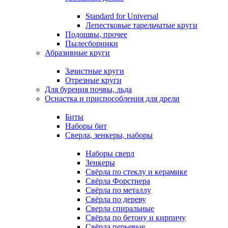
Standard for Universal
Лепестковые тарельчатые круги
Подошвы, прочее
Пылесборники
Абразивные круги
Зачистные круги
Отрезные круги
Для бурения почвы, льда
Оснастка и приспособления для дрели
Биты
Наборы бит
Сверла, зенкеры, наборы
Наборы сверл
Зенкеры
Свёрла по стеклу и керамике
Свёрла Форстнера
Свёрла по металлу
Свёрла по дереву
Сверла спиральные
Свёрла по бетону и кирпичу
Свёрла перьевые