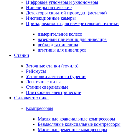
Цифровые угломеры и уклономеры
Нивелиры оптические
Детекторы скрытой проводки (металла)
Инспекционные камеры
Принадлежности для измерительной техники
измерительное колесо
лазерный приемник для нивелира
рейки для нивелира
штативы для нивелиров
Станки
Заточные станки (точило)
Рейсмусы
Установки алмазного бурения
Ленточные пилы
Станки сверлильные
Плиткорезы электрические
Силовая техника
Компрессоры
Масляные коаксиальные компрессоры
Безмасляные коаксиальные компрессоры
Масляные ременные компрессоры