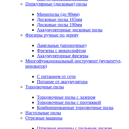
Циркулярные (дисковые) пилы
Минипилы (до 90мм)
Дисковые пилы 165мм
Дисковые пилы 190мм
Аккумуляторные дисковые пилы
Фрезеры ручные по дереву
Ламельные (шпоночные)
Фрезеры с микролифтом
Аккумуляторные фрезеры
Многофункциональный инструмент (мультитул,
реноватор)
С питанием от сети
Питание от аккумулятора
Торцовочные пилы
Торцовочные пилы с лазером
Торцовочные пилы с протяжкой
Комбинированные торцовочные пилы
Настольные пилы
Отрезные машины
Отрезные машины с пильным диском