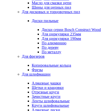
Масло для смазки цепи
Шины для цепных пил
Для дисковых и торцовочных пил
Диски пильные
Диски серии Bosch Construct Wood
Для циркулярки 235мм
Для циркулярки 190мм
По алюминию
По дереву
По металлу
Для фрезеров
Копировальные кольца
Фрезы
Для шлифмашин
Алмазные чашки
Щетки и крацовки
Отрезные круги
Зачистные круги
Ленты шлифовальные
Круги шлифовальные
Алмазные диски