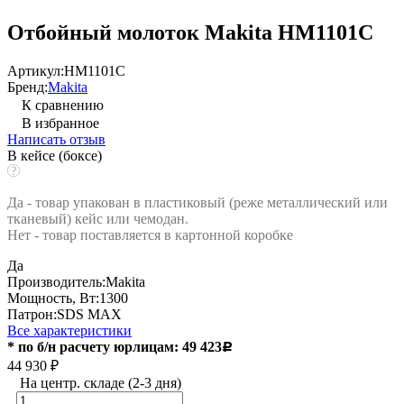
Отбойный молоток Makita HM1101C
Артикул:
HM1101C
Бренд:
Makita
К сравнению
В избранное
Написать отзыв
В кейсе (боксе)
Да - товар упакован в пластиковый (реже металлический или
тканевый) кейс или чемодан.
Нет - товар поставляется в картонной коробке
Да
Производитель:
Makita
Мощность, Вт:
1300
Патрон:
SDS MAX
Все характеристики
* по б/н расчету юрлицам: 49 423
Р
44 930
₽
На центр. складе (2-3 дня)