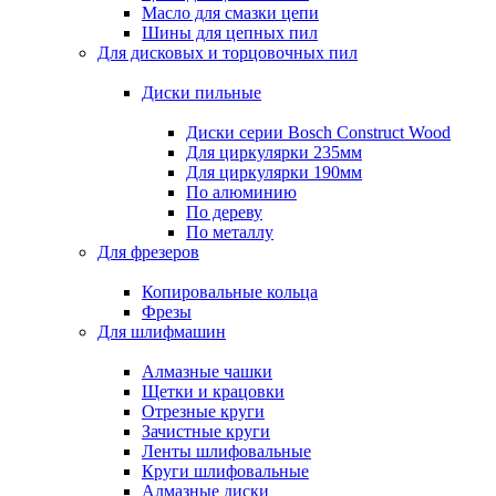
Масло для смазки цепи
Шины для цепных пил
Для дисковых и торцовочных пил
Диски пильные
Диски серии Bosch Construct Wood
Для циркулярки 235мм
Для циркулярки 190мм
По алюминию
По дереву
По металлу
Для фрезеров
Копировальные кольца
Фрезы
Для шлифмашин
Алмазные чашки
Щетки и крацовки
Отрезные круги
Зачистные круги
Ленты шлифовальные
Круги шлифовальные
Алмазные диски