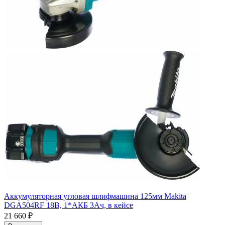
Аккумуляторная угловая шлифмашина 125мм Makita
DGA504RF 18В, 1*АКБ 3Ач, в кейсе
21 660
₽