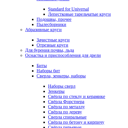
Standard for Universal
Лепестковые тарельчатые круги
Подошвы, прочее
Пылесборники
Абразивные круги
Зачистные круги
Отрезные круги
Для бурения почвы, льда
Оснастка и приспособления для дрели
Биты
Наборы бит
Сверла, зенкеры, наборы
Наборы сверл
Зенкеры
Свёрла по стеклу и керамике
Свёрла Форстнера
Свёрла по металлу
Свёрла по дереву
Сверла спиральные
Свёрла по бетону и кирпичу
Свёрла перьевые