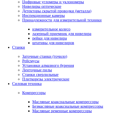
Цифровые угломеры и уклономеры
Нивелиры оптические
Детекторы скрытой проводки (металла)
Инспекционные камеры
Принадлежности для измерительной техники
измерительное колесо
лазерный приемник для нивелира
рейки для нивелира
штативы для нивелиров
Станки
Заточные станки (точило)
Рейсмусы
Установки алмазного бурения
Ленточные пилы
Станки сверлильные
Плиткорезы электрические
Силовая техника
Компрессоры
Масляные коаксиальные компрессоры
Безмасляные коаксиальные компрессоры
Масляные ременные компрессоры