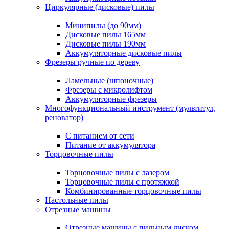
Циркулярные (дисковые) пилы
Минипилы (до 90мм)
Дисковые пилы 165мм
Дисковые пилы 190мм
Аккумуляторные дисковые пилы
Фрезеры ручные по дереву
Ламельные (шпоночные)
Фрезеры с микролифтом
Аккумуляторные фрезеры
Многофункциональный инструмент (мультитул,
реноватор)
С питанием от сети
Питание от аккумулятора
Торцовочные пилы
Торцовочные пилы с лазером
Торцовочные пилы с протяжкой
Комбинированные торцовочные пилы
Настольные пилы
Отрезные машины
Отрезные машины с пильным диском