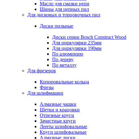
Масло для смазки цепи
Шины для цепных пил
Для дисковых и торцовочных пил
Диски пильные
Диски серии Bosch Construct Wood
Для циркулярки 235мм
Для циркулярки 190мм
По алюминию
По дереву
По металлу
Для фрезеров
Копировальные кольца
Фрезы
Для шлифмашин
Алмазные чашки
Щетки и крацовки
Отрезные круги
Зачистные круги
Ленты шлифовальные
Круги шлифовальные
Алмазные диски