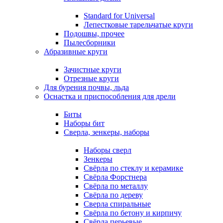
Standard for Universal
Лепестковые тарельчатые круги
Подошвы, прочее
Пылесборники
Абразивные круги
Зачистные круги
Отрезные круги
Для бурения почвы, льда
Оснастка и приспособления для дрели
Биты
Наборы бит
Сверла, зенкеры, наборы
Наборы сверл
Зенкеры
Свёрла по стеклу и керамике
Свёрла Форстнера
Свёрла по металлу
Свёрла по дереву
Сверла спиральные
Свёрла по бетону и кирпичу
Свёрла перьевые