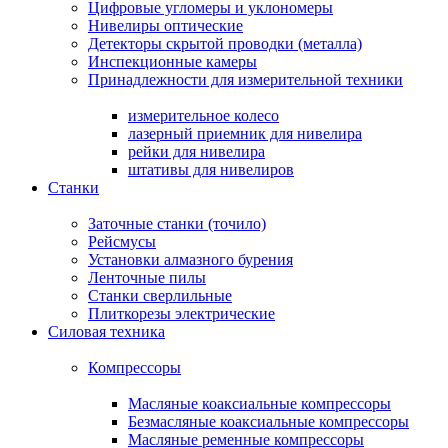
Цифровые угломеры и уклономеры
Нивелиры оптические
Детекторы скрытой проводки (металла)
Инспекционные камеры
Принадлежности для измерительной техники
измерительное колесо
лазерный приемник для нивелира
рейки для нивелира
штативы для нивелиров
Станки
Заточные станки (точило)
Рейсмусы
Установки алмазного бурения
Ленточные пилы
Станки сверлильные
Плиткорезы электрические
Силовая техника
Компрессоры
Масляные коаксиальные компрессоры
Безмасляные коаксиальные компрессоры
Масляные ременные компрессоры