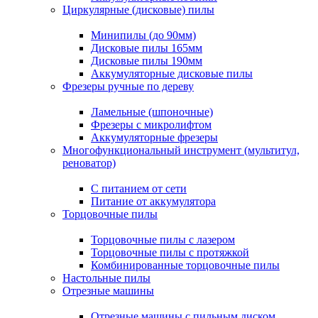
Циркулярные (дисковые) пилы
Минипилы (до 90мм)
Дисковые пилы 165мм
Дисковые пилы 190мм
Аккумуляторные дисковые пилы
Фрезеры ручные по дереву
Ламельные (шпоночные)
Фрезеры с микролифтом
Аккумуляторные фрезеры
Многофункциональный инструмент (мультитул,
реноватор)
С питанием от сети
Питание от аккумулятора
Торцовочные пилы
Торцовочные пилы с лазером
Торцовочные пилы с протяжкой
Комбинированные торцовочные пилы
Настольные пилы
Отрезные машины
Отрезные машины с пильным диском