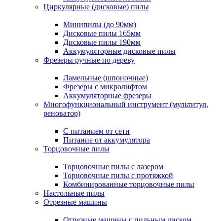
Циркулярные (дисковые) пилы
Минипилы (до 90мм)
Дисковые пилы 165мм
Дисковые пилы 190мм
Аккумуляторные дисковые пилы
Фрезеры ручные по дереву
Ламельные (шпоночные)
Фрезеры с микролифтом
Аккумуляторные фрезеры
Многофункциональный инструмент (мультитул,
реноватор)
С питанием от сети
Питание от аккумулятора
Торцовочные пилы
Торцовочные пилы с лазером
Торцовочные пилы с протяжкой
Комбинированные торцовочные пилы
Настольные пилы
Отрезные машины
Отрезные машины с пильным диском