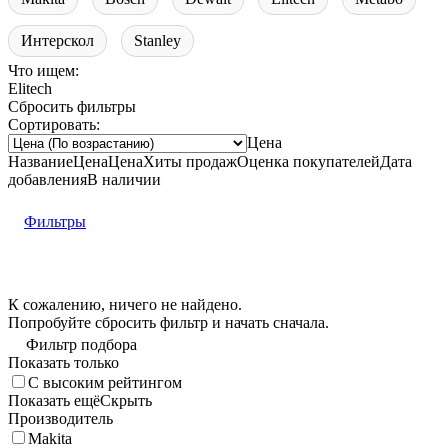
Интерскол
Stanley
Что ищем:
Elitech
Сбросить фильтры
Сортировать:
Цена
Название
Цена
Цена
Хиты продаж
Оценка
покупателей
Дата
добавления
В наличии
Фильтры
К сожалению, ничего не найдено.
Попробуйте
сбросить фильтр
и начать сначала.
Фильтр подбора
Показать только
С высоким рейтингом
Показать ещё
Скрыть
Производитель
Makita