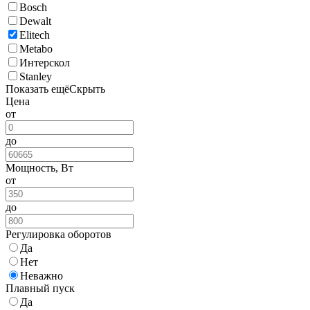
Bosch
Dewalt
Elitech
Metabo
Интерскол
Stanley
Показать ещё
Скрыть
Цена
от
до
Мощность, Вт
от
до
Регулировка оборотов
Да
Нет
Неважно
Плавный пуск
Да