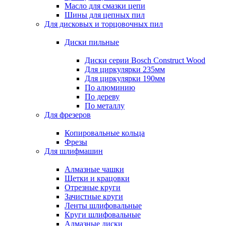
Масло для смазки цепи
Шины для цепных пил
Для дисковых и торцовочных пил
Диски пильные
Диски серии Bosch Construct Wood
Для циркулярки 235мм
Для циркулярки 190мм
По алюминию
По дереву
По металлу
Для фрезеров
Копировальные кольца
Фрезы
Для шлифмашин
Алмазные чашки
Щетки и крацовки
Отрезные круги
Зачистные круги
Ленты шлифовальные
Круги шлифовальные
Алмазные диски