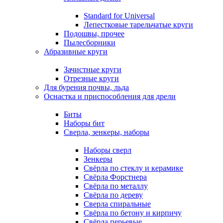
Standard for Universal
Лепестковые тарельчатые круги
Подошвы, прочее
Пылесборники
Абразивные круги
Зачистные круги
Отрезные круги
Для бурения почвы, льда
Оснастка и приспособления для дрели
Биты
Наборы бит
Сверла, зенкеры, наборы
Наборы сверл
Зенкеры
Свёрла по стеклу и керамике
Свёрла Форстнера
Свёрла по металлу
Свёрла по дереву
Сверла спиральные
Свёрла по бетону и кирпичу
Свёрла перьевые