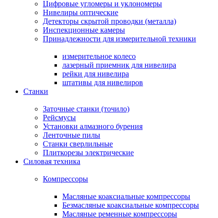
Цифровые угломеры и уклономеры
Нивелиры оптические
Детекторы скрытой проводки (металла)
Инспекционные камеры
Принадлежности для измерительной техники
измерительное колесо
лазерный приемник для нивелира
рейки для нивелира
штативы для нивелиров
Станки
Заточные станки (точило)
Рейсмусы
Установки алмазного бурения
Ленточные пилы
Станки сверлильные
Плиткорезы электрические
Силовая техника
Компрессоры
Масляные коаксиальные компрессоры
Безмасляные коаксиальные компрессоры
Масляные ременные компрессоры