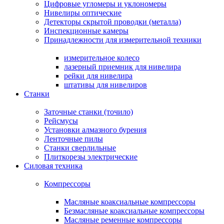
Цифровые угломеры и уклономеры
Нивелиры оптические
Детекторы скрытой проводки (металла)
Инспекционные камеры
Принадлежности для измерительной техники
измерительное колесо
лазерный приемник для нивелира
рейки для нивелира
штативы для нивелиров
Станки
Заточные станки (точило)
Рейсмусы
Установки алмазного бурения
Ленточные пилы
Станки сверлильные
Плиткорезы электрические
Силовая техника
Компрессоры
Масляные коаксиальные компрессоры
Безмасляные коаксиальные компрессоры
Масляные ременные компрессоры