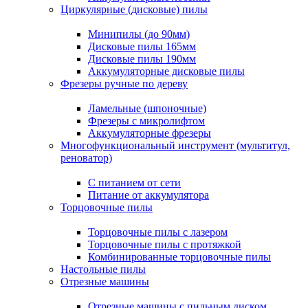
Циркулярные (дисковые) пилы
Минипилы (до 90мм)
Дисковые пилы 165мм
Дисковые пилы 190мм
Аккумуляторные дисковые пилы
Фрезеры ручные по дереву
Ламельные (шпоночные)
Фрезеры с микролифтом
Аккумуляторные фрезеры
Многофункциональный инструмент (мультитул,
реноватор)
С питанием от сети
Питание от аккумулятора
Торцовочные пилы
Торцовочные пилы с лазером
Торцовочные пилы с протяжкой
Комбинированные торцовочные пилы
Настольные пилы
Отрезные машины
Отрезные машины с пильным диском