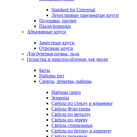
Standard for Universal
Лепестковые тарельчатые круги
Подошвы, прочее
Пылесборники
Абразивные круги
Зачистные круги
Отрезные круги
Для бурения почвы, льда
Оснастка и приспособления для дрели
Биты
Наборы бит
Сверла, зенкеры, наборы
Наборы сверл
Зенкеры
Свёрла по стеклу и керамике
Свёрла Форстнера
Свёрла по металлу
Свёрла по дереву
Сверла спиральные
Свёрла по бетону и кирпичу
Свёрла перьевые