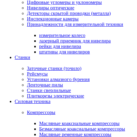
Цифровые угломеры и уклономеры
Нивелиры оптические
Детекторы скрытой проводки (металла)
Инспекционные камеры
Принадлежности для измерительной техники
измерительное колесо
лазерный приемник для нивелира
рейки для нивелира
штативы для нивелиров
Станки
Заточные станки (точило)
Рейсмусы
Установки алмазного бурения
Ленточные пилы
Станки сверлильные
Плиткорезы электрические
Силовая техника
Компрессоры
Масляные коаксиальные компрессоры
Безмасляные коаксиальные компрессоры
Масляные ременные компрессоры