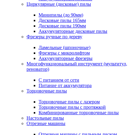
Циркулярные (дисковые) пилы
Минипилы (до 90мм)
Дисковые пилы 165мм
Дисковые пилы 190мм
Аккумуляторные дисковые пилы
Фрезеры ручные по дереву
Ламельные (шпоночные)
Фрезеры с микролифтом
Аккумуляторные фрезеры
Многофункциональный инструмент (мультитул,
реноватор)
С питанием от сети
Питание от аккумулятора
Торцовочные пилы
Торцовочные пилы с лазером
Торцовочные пилы с протяжкой
Комбинированные торцовочные пилы
Настольные пилы
Отрезные машины
Отрезные машины с пильным диском