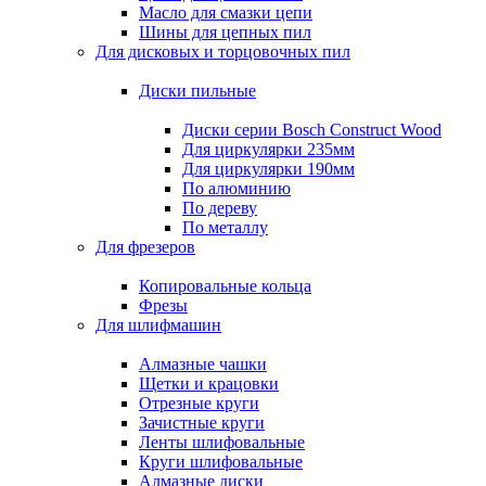
Масло для смазки цепи
Шины для цепных пил
Для дисковых и торцовочных пил
Диски пильные
Диски серии Bosch Construct Wood
Для циркулярки 235мм
Для циркулярки 190мм
По алюминию
По дереву
По металлу
Для фрезеров
Копировальные кольца
Фрезы
Для шлифмашин
Алмазные чашки
Щетки и крацовки
Отрезные круги
Зачистные круги
Ленты шлифовальные
Круги шлифовальные
Алмазные диски