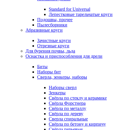
Standard for Universal
Лепестковые тарельчатые круги
Подошвы, прочее
Пылесборники
Абразивные круги
Зачистные круги
Отрезные круги
Для бурения почвы, льда
Оснастка и приспособления для дрели
Биты
Наборы бит
Сверла, зенкеры, наборы
Наборы сверл
Зенкеры
Свёрла по стеклу и керамике
Свёрла Форстнера
Свёрла по металлу
Свёрла по дереву
Сверла спиральные
Свёрла по бетону и кирпичу
Свёрла перьевые