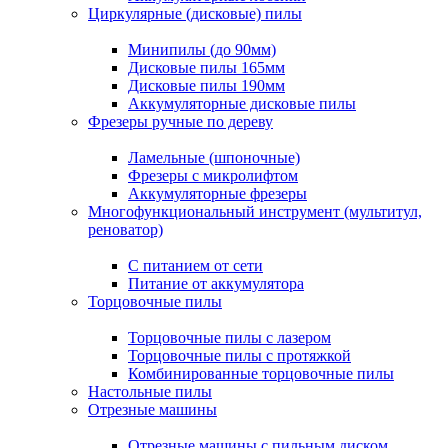
Циркулярные (дисковые) пилы
Минипилы (до 90мм)
Дисковые пилы 165мм
Дисковые пилы 190мм
Аккумуляторные дисковые пилы
Фрезеры ручные по дереву
Ламельные (шпоночные)
Фрезеры с микролифтом
Аккумуляторные фрезеры
Многофункциональный инструмент (мультитул,
реноватор)
С питанием от сети
Питание от аккумулятора
Торцовочные пилы
Торцовочные пилы с лазером
Торцовочные пилы с протяжкой
Комбинированные торцовочные пилы
Настольные пилы
Отрезные машины
Отрезные машины с пильным диском