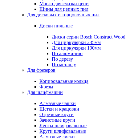
Масло для смазки цепи
Шины для цепных пил
Для дисковых и торцовочных пил
Диски пильные
Диски серии Bosch Construct Wood
Для циркулярки 235мм
Для циркулярки 190мм
По алюминию
По дереву
По металлу
Для фрезеров
Копировальные кольца
Фрезы
Для шлифмашин
Алмазные чашки
Щетки и крацовки
Отрезные круги
Зачистные круги
Ленты шлифовальные
Круги шлифовальные
Алмазные диски