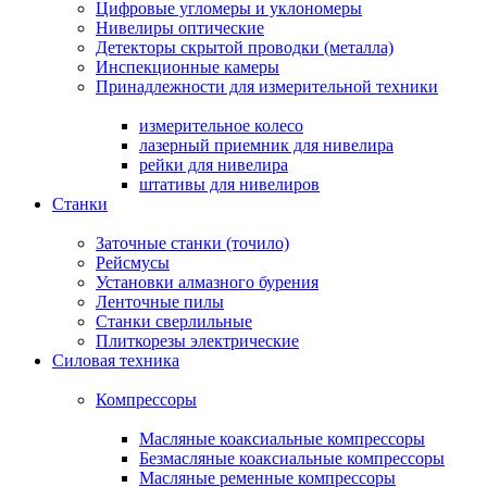
Цифровые угломеры и уклономеры
Нивелиры оптические
Детекторы скрытой проводки (металла)
Инспекционные камеры
Принадлежности для измерительной техники
измерительное колесо
лазерный приемник для нивелира
рейки для нивелира
штативы для нивелиров
Станки
Заточные станки (точило)
Рейсмусы
Установки алмазного бурения
Ленточные пилы
Станки сверлильные
Плиткорезы электрические
Силовая техника
Компрессоры
Масляные коаксиальные компрессоры
Безмасляные коаксиальные компрессоры
Масляные ременные компрессоры