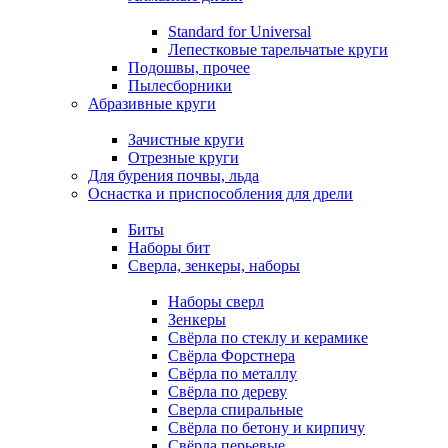
Standard for Universal
Лепестковые тарельчатые круги
Подошвы, прочее
Пылесборники
Абразивные круги
Зачистные круги
Отрезные круги
Для бурения почвы, льда
Оснастка и приспособления для дрели
Биты
Наборы бит
Сверла, зенкеры, наборы
Наборы сверл
Зенкеры
Свёрла по стеклу и керамике
Свёрла Форстнера
Свёрла по металлу
Свёрла по дереву
Сверла спиральные
Свёрла по бетону и кирпичу
Свёрла перьевые