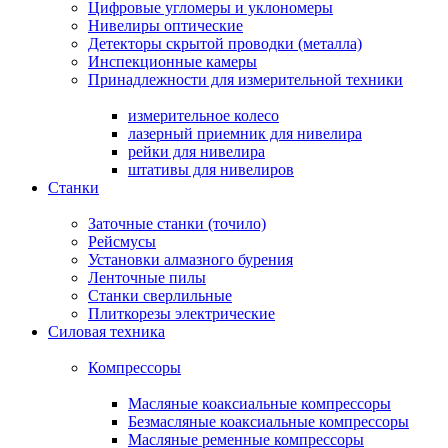
Цифровые угломеры и уклономеры
Нивелиры оптические
Детекторы скрытой проводки (металла)
Инспекционные камеры
Принадлежности для измерительной техники
измерительное колесо
лазерный приемник для нивелира
рейки для нивелира
штативы для нивелиров
Станки
Заточные станки (точило)
Рейсмусы
Установки алмазного бурения
Ленточные пилы
Станки сверлильные
Плиткорезы электрические
Силовая техника
Компрессоры
Масляные коаксиальные компрессоры
Безмасляные коаксиальные компрессоры
Масляные ременные компрессоры