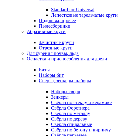
Standard for Universal
Лепестковые тарельчатые круги
Подошвы, прочее
Пылесборники
Абразивные круги
Зачистные круги
Отрезные круги
Для бурения почвы, льда
Оснастка и приспособления для дрели
Биты
Наборы бит
Сверла, зенкеры, наборы
Наборы сверл
Зенкеры
Свёрла по стеклу и керамике
Свёрла Форстнера
Свёрла по металлу
Свёрла по дереву
Сверла спиральные
Свёрла по бетону и кирпичу
Свёрла перьевые