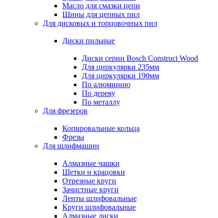
Масло для смазки цепи
Шины для цепных пил
Для дисковых и торцовочных пил
Диски пильные
Диски серии Bosch Construct Wood
Для циркулярки 235мм
Для циркулярки 190мм
По алюминию
По дереву
По металлу
Для фрезеров
Копировальные кольца
Фрезы
Для шлифмашин
Алмазные чашки
Щетки и крацовки
Отрезные круги
Зачистные круги
Ленты шлифовальные
Круги шлифовальные
Алмазные диски